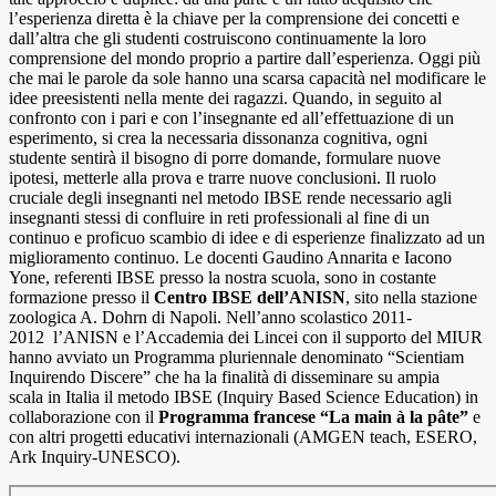
l’esperienza diretta è la chiave per la comprensione dei concetti e
dall’altra che gli studenti costruiscono continuamente la loro
comprensione del mondo proprio a partire dall’esperienza. Oggi più
che mai le parole da sole hanno una scarsa capacità nel modificare le
idee preesistenti nella mente dei ragazzi. Quando, in seguito al
confronto con i pari e con l’insegnante ed all’effettuazione di un
esperimento, si crea la necessaria dissonanza cognitiva, ogni
studente sentirà il bisogno di porre domande, formulare nuove
ipotesi, metterle alla prova e trarre nuove conclusioni. Il ruolo
cruciale degli insegnanti nel metodo IBSE rende necessario agli
insegnanti stessi di confluire in reti professionali al fine di un
continuo e proficuo scambio di idee e di esperienze finalizzato ad un
miglioramento continuo. Le docenti Gaudino Annarita e Iacono
Yone, referenti IBSE presso la nostra scuola, sono in costante
formazione presso il
Centro IBSE dell’ANISN
, sito nella stazione
zoologica A. Dohrn di Napoli. Nell’anno scolastico 2011-
2012 l’ANISN e l’Accademia dei Lincei con il supporto del MIUR
hanno avviato un Programma pluriennale denominato “Scientiam
Inquirendo Discere” che ha la finalità di disseminare su ampia
scala in Italia
il metodo
IBSE (Inquiry Based Science Education) in
collaborazione con il
Programma francese “La main à la pâte
”
e
con altri progetti educativi internazionali (AMGEN teach, ESERO,
Ark Inquiry-UNESCO).