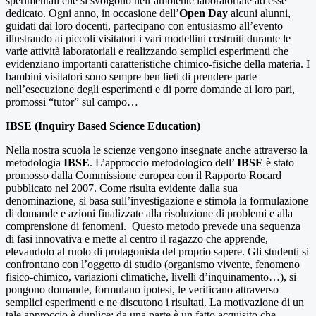
sperimentali che si svolgono nell’ambiente laboratoriale ad esse
dedicato. Ogni anno, in occasione dell’
Open Day
alcuni alunni,
guidati dai loro docenti, partecipano con entusiasmo all’evento
illustrando ai piccoli visitatori i vari modellini costruiti durante le
varie attività laboratoriali e realizzando semplici esperimenti che
evidenziano importanti caratteristiche chimico-fisiche della materia. I
bambini visitatori sono sempre ben lieti di prendere parte
nell’esecuzione degli esperimenti e di porre domande ai loro pari,
promossi “tutor” sul campo…
IBSE
(
Inquiry Based Science Education)
Nella nostra scuola le scienze vengono insegnate anche attraverso la
metodologia
IBSE
.
L’approccio metodologico dell’
IBSE
è stato
promosso dalla Commissione europea con il Rapporto Rocard
pubblicato nel 2007. Come risulta evidente dalla sua
denominazione, si basa sull’investigazione e stimola la formulazione
di domande e azioni finalizzate alla risoluzione di problemi e alla
comprensione di fenomeni.
Questo metodo prevede una sequenza
di fasi innovativa e mette al centro il ragazzo che apprende,
elevandolo al ruolo di protagonista del proprio sapere. Gli studenti si
confrontano con l’oggetto di studio (organismo vivente, fenomeno
fisico-chimico, variazioni climatiche, livelli d’inquinamento…), si
pongono domande, formulano ipotesi, le verificano attraverso
semplici esperimenti e ne discutono i risultati. La motivazione di un
tale approccio è duplice: da una parte è un fatto acquisito che