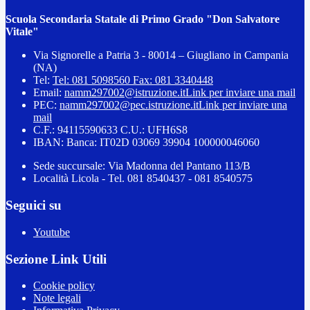
Scuola Secondaria Statale di Primo Grado "Don Salvatore
Vitale"
Via Signorelle a Patria 3 - 80014 – Giugliano in Campania
(NA)
Tel:
Tel: 081 5098560 Fax: 081 3340448
Email:
namm297002@istruzione.it
Link per inviare una mail
PEC:
namm297002@pec.istruzione.it
Link per inviare una
mail
C.F.: 94115590633 C.U.: UFH6S8
IBAN: Banca: IT02D 03069 39904 100000046060
Sede succursale: Via Madonna del Pantano 113/B
Località Licola - Tel. 081 8540437 - 081 8540575
Seguici su
Youtube
Sezione Link Utili
Cookie policy
Note legali