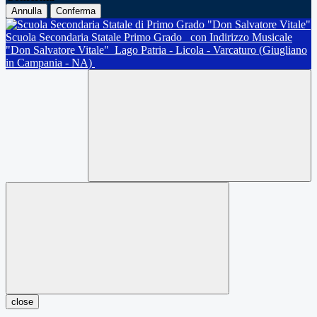
Annulla
Conferma
Scuola Secondaria Statale Primo Grado
con Indirizzo Musicale
"Don Salvatore Vitale"
Lago Patria - Licola - Varcaturo (Giugliano
in Campania - NA)
close