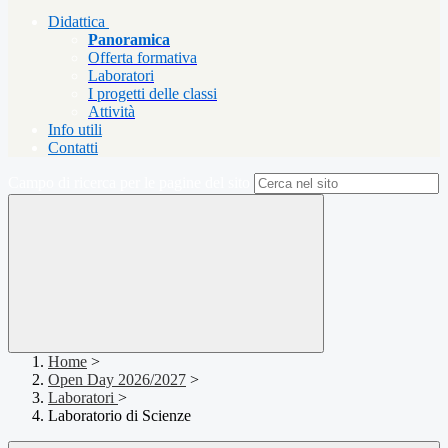
Didattica
Panoramica
Offerta formativa
Laboratori
I progetti delle classi
Attività
Info utili
Contatti
Campo di ricerca per le pagine del sito
Home
>
Open Day 2026/2027
>
Laboratori
>
Laboratorio di Scienze