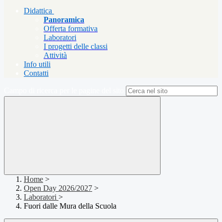
Didattica
Panoramica
Offerta formativa
Laboratori
I progetti delle classi
Attività
Info utili
Contatti
Campo di ricerca per le pagine del sito
Home
>
Open Day 2026/2027
>
Laboratori
>
Fuori dalle Mura della Scuola