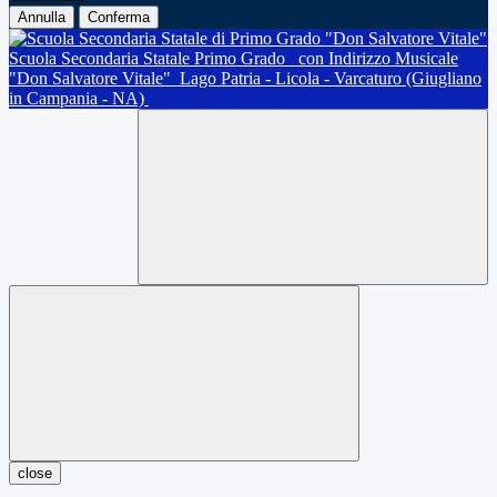
Annulla
Conferma
Scuola Secondaria Statale Primo Grado
con Indirizzo Musicale
"Don Salvatore Vitale"
Lago Patria - Licola - Varcaturo (Giugliano
in Campania - NA)
close