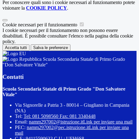
Per conoscere quali sono i cookie necessari al funzionamento potete
visionare la
COOKIE POLICY
.
Cookie necessari per il funzionamento
I cookie necessari per il funzionamento non possono essere
disabilitati. È possibile consultare l'elenco nella pagina della cookie
policy.
Accetta tutti
Salva le preferenze
Scuola Secondaria Statale di Primo Grado
"Don Salvatore Vitale"
Contatti
Scuola Secondaria Statale di Primo Grado "Don Salvatore
Vitale"
Via Signorelle a Patria 3 - 80014 – Giugliano in Campania
(NA)
Tel:
Tel: 081 5098560 Fax: 081 3340448
Email:
namm297002@istruzione.it
Link per inviare una mail
PEC:
namm297002@pec.istruzione.it
Link per inviare una
mail
C.F.: 94115590633 C.U.: UFH6S8