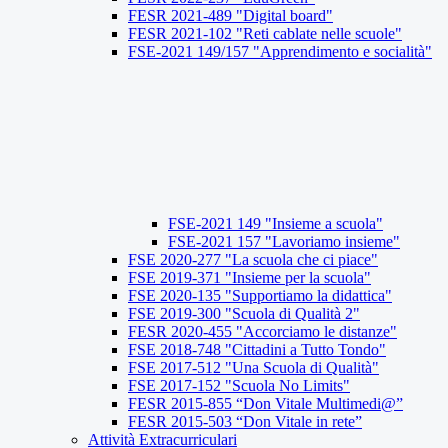
FESR 2021-489 "Digital board"
FESR 2021-102 "Reti cablate nelle scuole"
FSE-2021 149/157 "Apprendimento e socialità"
FSE-2021 149 "Insieme a scuola"
FSE-2021 157 "Lavoriamo insieme"
FSE 2020-277 "La scuola che ci piace"
FSE 2019-371 "Insieme per la scuola"
FSE 2020-135 "Supportiamo la didattica"
FSE 2019-300 "Scuola di Qualità 2"
FESR 2020-455 "Accorciamo le distanze"
FSE 2018-748 "Cittadini a Tutto Tondo"
FSE 2017-512 "Una Scuola di Qualità"
FSE 2017-152 "Scuola No Limits"
FESR 2015-855 “Don Vitale Multimedi@”
FESR 2015-503 “Don Vitale in rete”
Attività Extracurriculari