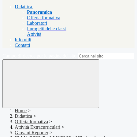
Didattica
Panoramica
Offerta formativa
Laboratori
I progetti delle classi
Attività
Info utili
Contatti
Campo di ricerca per le pagine del sito
Home
>
Didattica
>
Offerta formativa
>
Attività Extracurriculari
>
Giovani Reporter
>