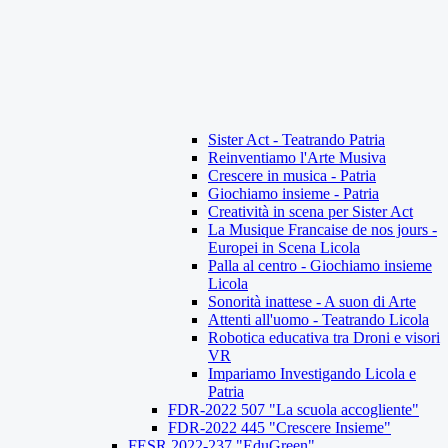
Sister Act - Teatrando Patria
Reinventiamo l'Arte Musiva
Crescere in musica - Patria
Giochiamo insieme - Patria
Creatività in scena per Sister Act
La Musique Francaise de nos jours -
Europei in Scena Licola
Palla al centro - Giochiamo insieme
Licola
Sonorità inattese - A suon di Arte
Attenti all'uomo - Teatrando Licola
Robotica educativa tra Droni e visori
VR
Impariamo Investigando Licola e
Patria
FDR-2022 507 "La scuola accogliente"
FDR-2022 445 "Crescere Insieme"
FESR 2022-237 "EduGreen"