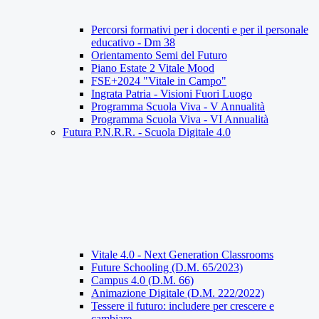
Percorsi formativi per i docenti e per il personale
educativo - Dm 38
Orientamento Semi del Futuro
Piano Estate 2 Vitale Mood
FSE+2024 "Vitale in Campo"
Ingrata Patria - Visioni Fuori Luogo
Programma Scuola Viva - V Annualità
Programma Scuola Viva - VI Annualità
Futura P.N.R.R. - Scuola Digitale 4.0
Vitale 4.0 - Next Generation Classrooms
Future Schooling (D.M. 65/2023)
Campus 4.0 (D.M. 66)
Animazione Digitale (D.M. 222/2022)
Tessere il futuro: includere per crescere e
cambiare