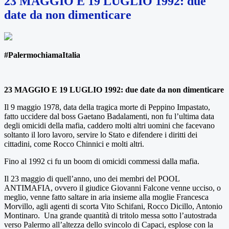
23 MAGGIO E 19 LUGLIO 1992: due
date da non dimenticare
#PalermochiamaItalia
23 MAGGIO E 19 LUGLIO 1992: due date da non dimenticare
Il 9 maggio 1978, data della tragica morte di Peppino Impastato,
fatto uccidere dal boss Gaetano Badalamenti, non fu l’ultima data
degli omicidi della mafia, caddero molti altri uomini che facevano
soltanto il loro lavoro, servire lo Stato e difendere i diritti dei
cittadini, come Rocco Chinnici e molti altri.
Fino al 1992 ci fu un boom di omicidi commessi dalla mafia.
Il 23 maggio di quell’anno, uno dei membri del POOL
ANTIMAFIA, ovvero il giudice Giovanni Falcone venne ucciso, o
meglio, venne fatto saltare in aria insieme alla moglie Francesca
Morvillo, agli agenti di scorta Vito Schifani, Rocco Dicillo, Antonio
Montinaro. Una grande quantità di tritolo messa sotto l’autostrada
verso Palermo all’altezza dello svincolo di Capaci, esplose con la