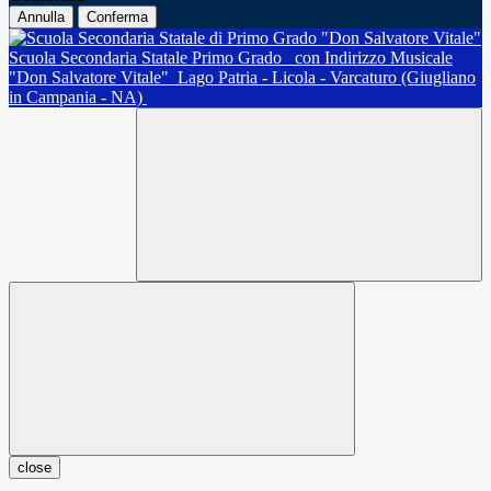
Annulla
Conferma
Scuola Secondaria Statale Primo Grado
con Indirizzo Musicale
"Don Salvatore Vitale"
Lago Patria - Licola - Varcaturo (Giugliano
in Campania - NA)
close