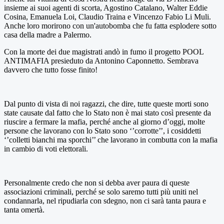
insieme ai suoi agenti di scorta, Agostino Catalano, Walter Eddie
Cosina, Emanuela Loi, Claudio Traina e Vincenzo Fabio Li Muli.
Anche loro morirono con un'autobomba che fu fatta esplodere sotto
casa della madre a Palermo.
Con la morte dei due magistrati andò in fumo il progetto POOL
ANTIMAFIA presieduto da Antonino Caponnetto. Sembrava
davvero che tutto fosse finito!
Dal punto di vista di noi ragazzi, che dire, tutte queste morti sono
state causate dal fatto che lo Stato non è mai stato così presente da
riuscire a fermare la mafia, perché anche al giorno d’oggi, molte
persone che lavorano con lo Stato sono ‘’corrotte’’, i cosiddetti
‘’colletti bianchi ma sporchi’’ che lavorano in combutta con la mafia
in cambio di voti elettorali.
Personalmente credo che non si debba aver paura di queste
associazioni criminali, perché se solo saremo tutti più uniti nel
condannarla, nel ripudiarla con sdegno, non ci sarà tanta paura e
tanta omertà.