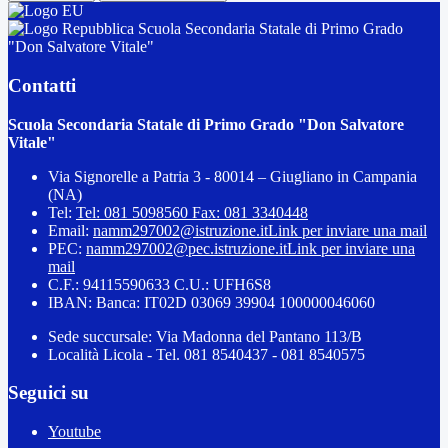
Scuola Secondaria Statale di Primo Grado
"Don Salvatore Vitale"
Contatti
Scuola Secondaria Statale di Primo Grado "Don Salvatore
Vitale"
Via Signorelle a Patria 3 - 80014 – Giugliano in Campania
(NA)
Tel:
Tel: 081 5098560 Fax: 081 3340448
Email:
namm297002@istruzione.it
Link per inviare una mail
PEC:
namm297002@pec.istruzione.it
Link per inviare una
mail
C.F.: 94115590633 C.U.: UFH6S8
IBAN: Banca: IT02D 03069 39904 100000046060
Sede succursale: Via Madonna del Pantano 113/B
Località Licola - Tel. 081 8540437 - 081 8540575
Seguici su
Youtube