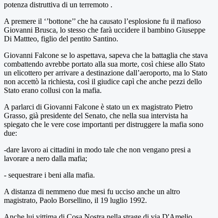
potenza distruttiva di un terremoto .
A premere il ‘’bottone’’ che ha causato l’esplosione fu il mafioso
Giovanni Brusca, lo stesso che farà uccidere il bambino Giuseppe
Di Mattteo, figlio del pentito Santino.
Giovanni Falcone se lo aspettava, sapeva che la battaglia che stava
combattendo avrebbe portato alla sua morte, così chiese allo Stato
un elicottero per arrivare a destinazione dall’aeroporto, ma lo Stato
non accettò la richiesta, così il giudice capì che anche pezzi dello
Stato erano collusi con la mafia.
A parlarci di Giovanni Falcone è stato un ex magistrato Pietro
Grasso, già presidente del Senato, che nella sua intervista ha
spiegato che le vere cose importanti per distruggere la mafia sono
due:
-dare lavoro ai cittadini in modo tale che non vengano presi a
lavorare a nero dalla mafia;
- sequestrare i beni alla mafia.
A distanza di nemmeno due mesi fu ucciso anche un altro
magistrato, Paolo Borsellino, il 19 luglio 1992.
Anche lui vittima di Cosa Nostra nella strage di via D'Amelio