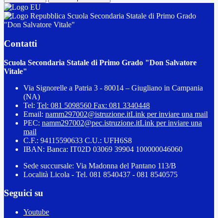
Scuola Secondaria Statale di Primo Grado
"Don Salvatore Vitale"
Contatti
Scuola Secondaria Statale di Primo Grado "Don Salvatore
Vitale"
Via Signorelle a Patria 3 - 80014 – Giugliano in Campania
(NA)
Tel:
Tel: 081 5098560 Fax: 081 3340448
Email:
namm297002@istruzione.it
Link per inviare una mail
PEC:
namm297002@pec.istruzione.it
Link per inviare una
mail
C.F.: 94115590633 C.U.: UFH6S8
IBAN: Banca: IT02D 03069 39904 100000046060
Sede succursale: Via Madonna del Pantano 113/B
Località Licola - Tel. 081 8540437 - 081 8540575
Seguici su
Youtube