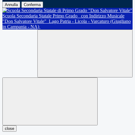
Annulla
Conferma
Scuola Secondaria Statale Primo Grado
con Indirizzo Musicale
"Don Salvatore Vitale"
Lago Patria - Licola - Varcaturo (Giugliano
in Campania - NA)
close