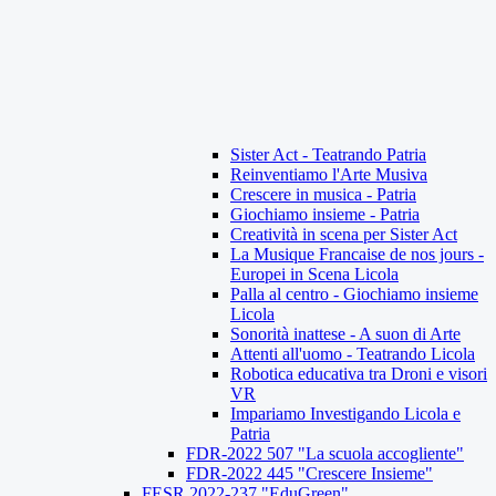
Sister Act - Teatrando Patria
Reinventiamo l'Arte Musiva
Crescere in musica - Patria
Giochiamo insieme - Patria
Creatività in scena per Sister Act
La Musique Francaise de nos jours -
Europei in Scena Licola
Palla al centro - Giochiamo insieme
Licola
Sonorità inattese - A suon di Arte
Attenti all'uomo - Teatrando Licola
Robotica educativa tra Droni e visori
VR
Impariamo Investigando Licola e
Patria
FDR-2022 507 "La scuola accogliente"
FDR-2022 445 "Crescere Insieme"
FESR 2022-237 "EduGreen"