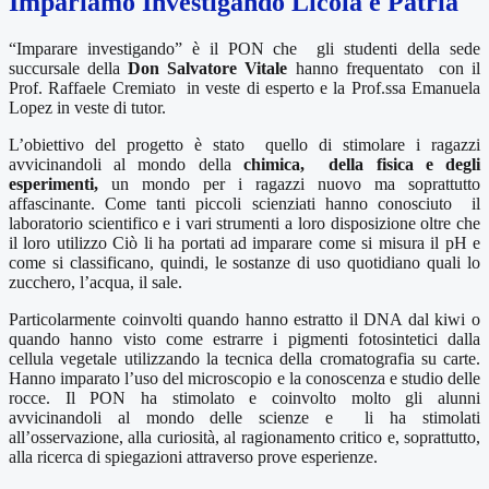
Impariamo Investigando Licola e Patria
“Imparare investigando” è il PON che
gli studenti della sede
succursale della
Don Salvatore Vitale
hanno frequentato
con il
Prof. Raffaele Cremiato
in veste di esperto e la Prof.ssa Emanuela
Lopez in veste di tutor.
L’obiettivo del progetto è stato
quello di stimolare i ragazzi
avvicinandoli al mondo della
chimica, della fisica e degli
esperimenti,
un mondo per i ragazzi nuovo ma soprattutto
affascinante. Come tanti piccoli scienziati hanno conosciuto
il
laboratorio scientifico e i vari strumenti a loro disposizione oltre che
il loro utilizzo Ciò li ha portati ad imparare come si misura il pH e
come si classificano, quindi, le sostanze di uso quotidiano quali lo
zucchero, l’acqua, il sale.
Particolarmente coinvolti quando hanno estratto il DNA dal kiwi o
quando hanno visto come estrarre i pigmenti fotosintetici dalla
cellula vegetale utilizzando la tecnica della cromatografia su carte.
Hanno imparato l’uso del microscopio e la conoscenza e studio delle
rocce. Il PON ha stimolato e coinvolto molto gli alunni
avvicinandoli al mondo delle scienze e
li ha stimolati
all’osservazione, alla curiosità, al ragionamento critico e, soprattutto,
alla ricerca di spiegazioni attraverso prove esperienze.