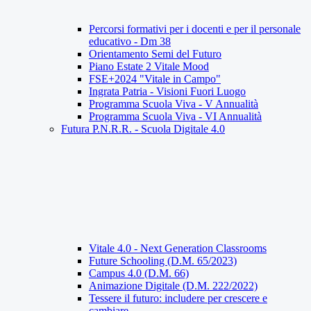
Percorsi formativi per i docenti e per il personale
educativo - Dm 38
Orientamento Semi del Futuro
Piano Estate 2 Vitale Mood
FSE+2024 "Vitale in Campo"
Ingrata Patria - Visioni Fuori Luogo
Programma Scuola Viva - V Annualità
Programma Scuola Viva - VI Annualità
Futura P.N.R.R. - Scuola Digitale 4.0
Vitale 4.0 - Next Generation Classrooms
Future Schooling (D.M. 65/2023)
Campus 4.0 (D.M. 66)
Animazione Digitale (D.M. 222/2022)
Tessere il futuro: includere per crescere e
cambiare