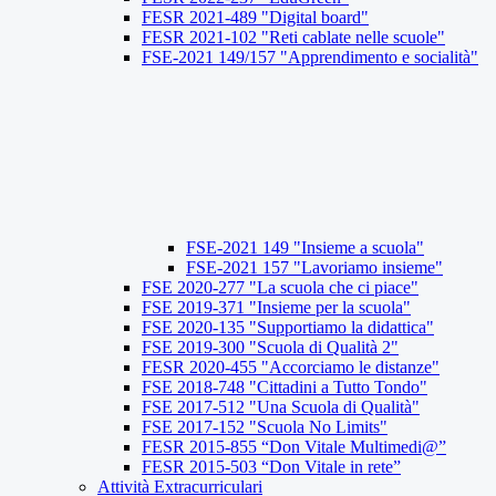
FESR 2021-489 "Digital board"
FESR 2021-102 "Reti cablate nelle scuole"
FSE-2021 149/157 "Apprendimento e socialità"
FSE-2021 149 "Insieme a scuola"
FSE-2021 157 "Lavoriamo insieme"
FSE 2020-277 "La scuola che ci piace"
FSE 2019-371 "Insieme per la scuola"
FSE 2020-135 "Supportiamo la didattica"
FSE 2019-300 "Scuola di Qualità 2"
FESR 2020-455 "Accorciamo le distanze"
FSE 2018-748 "Cittadini a Tutto Tondo"
FSE 2017-512 "Una Scuola di Qualità"
FSE 2017-152 "Scuola No Limits"
FESR 2015-855 “Don Vitale Multimedi@”
FESR 2015-503 “Don Vitale in rete”
Attività Extracurriculari