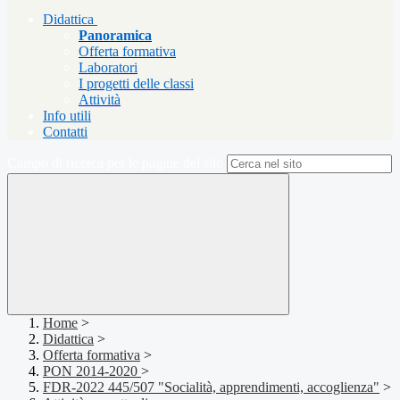
Didattica
Panoramica
Offerta formativa
Laboratori
I progetti delle classi
Attività
Info utili
Contatti
Campo di ricerca per le pagine del sito
Home
>
Didattica
>
Offerta formativa
>
PON 2014-2020
>
FDR-2022 445/507 "Socialità, apprendimenti, accoglienza"
>