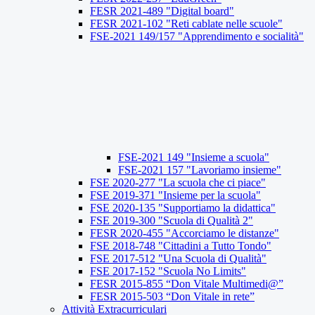
FESR 2021-489 "Digital board"
FESR 2021-102 "Reti cablate nelle scuole"
FSE-2021 149/157 "Apprendimento e socialità"
FSE-2021 149 "Insieme a scuola"
FSE-2021 157 "Lavoriamo insieme"
FSE 2020-277 "La scuola che ci piace"
FSE 2019-371 "Insieme per la scuola"
FSE 2020-135 "Supportiamo la didattica"
FSE 2019-300 "Scuola di Qualità 2"
FESR 2020-455 "Accorciamo le distanze"
FSE 2018-748 "Cittadini a Tutto Tondo"
FSE 2017-512 "Una Scuola di Qualità"
FSE 2017-152 "Scuola No Limits"
FESR 2015-855 “Don Vitale Multimedi@”
FESR 2015-503 “Don Vitale in rete”
Attività Extracurriculari