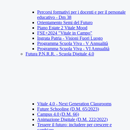
Percorsi formativi per i docenti e per il personale
educativo - Dm 38
Orientamento Semi del Futuro
Piano Estate 2 Vitale Mood
FSE+2024 "Vitale in Campo"
Ingrata Patria - Visioni Fuori Luogo
Programma Scuola Viva - V Annualità
Programma Scuola Viva - VI Annualità
Futura P.N.R.R. - Scuola Digitale 4.0
Vitale 4.0 - Next Generation Classrooms
Future Schooling (D.M. 65/2023)
Campus 4.0 (D.M. 66)
Animazione Digitale (D.M. 222/2022)
Tessere il futuro: includere per crescere e
cambiare