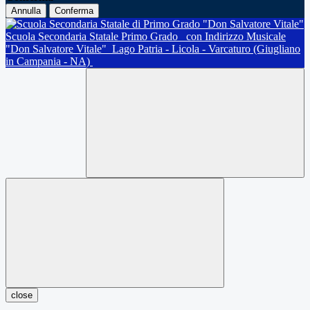
Annulla
Conferma
Scuola Secondaria Statale Primo Grado
con Indirizzo Musicale
"Don Salvatore Vitale"
Lago Patria - Licola - Varcaturo (Giugliano
in Campania - NA)
close