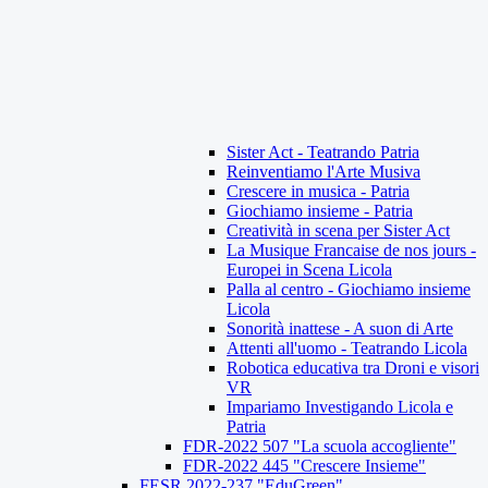
Sister Act - Teatrando Patria
Reinventiamo l'Arte Musiva
Crescere in musica - Patria
Giochiamo insieme - Patria
Creatività in scena per Sister Act
La Musique Francaise de nos jours -
Europei in Scena Licola
Palla al centro - Giochiamo insieme
Licola
Sonorità inattese - A suon di Arte
Attenti all'uomo - Teatrando Licola
Robotica educativa tra Droni e visori
VR
Impariamo Investigando Licola e
Patria
FDR-2022 507 "La scuola accogliente"
FDR-2022 445 "Crescere Insieme"
FESR 2022-237 "EduGreen"