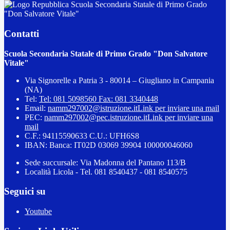
Scuola Secondaria Statale di Primo Grado
"Don Salvatore Vitale"
Contatti
Scuola Secondaria Statale di Primo Grado "Don Salvatore
Vitale"
Via Signorelle a Patria 3 - 80014 – Giugliano in Campania
(NA)
Tel:
Tel: 081 5098560 Fax: 081 3340448
Email:
namm297002@istruzione.it
Link per inviare una mail
PEC:
namm297002@pec.istruzione.it
Link per inviare una
mail
C.F.: 94115590633 C.U.: UFH6S8
IBAN: Banca: IT02D 03069 39904 100000046060
Sede succursale: Via Madonna del Pantano 113/B
Località Licola - Tel. 081 8540437 - 081 8540575
Seguici su
Youtube