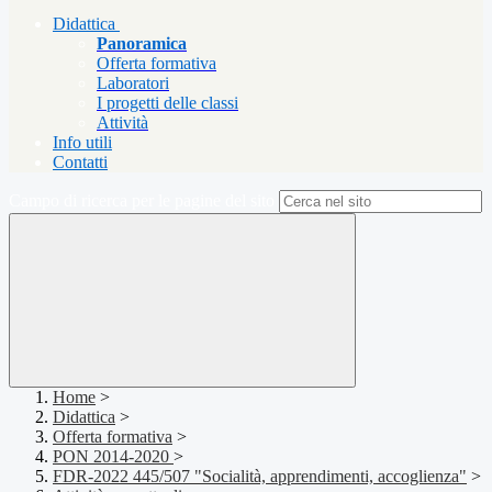
Didattica
Panoramica
Offerta formativa
Laboratori
I progetti delle classi
Attività
Info utili
Contatti
Campo di ricerca per le pagine del sito
Home
>
Didattica
>
Offerta formativa
>
PON 2014-2020
>
FDR-2022 445/507 "Socialità, apprendimenti, accoglienza"
>