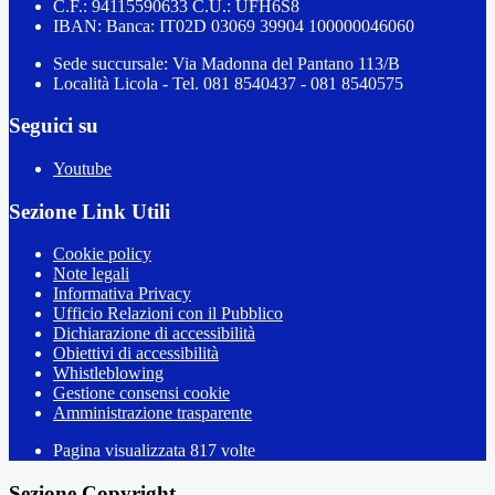
C.F.: 94115590633 C.U.: UFH6S8
IBAN: Banca: IT02D 03069 39904 100000046060
Sede succursale: Via Madonna del Pantano 113/B
Località Licola - Tel. 081 8540437 - 081 8540575
Seguici su
Youtube
Sezione Link Utili
Cookie policy
Note legali
Informativa Privacy
Ufficio Relazioni con il Pubblico
Dichiarazione di accessibilità
Obiettivi di accessibilità
Whistleblowing
Gestione consensi cookie
Amministrazione trasparente
Pagina visualizzata
817
volte
Sezione Copyright