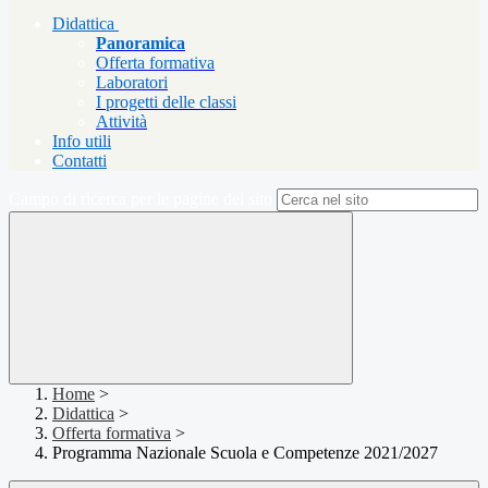
Didattica
Panoramica
Offerta formativa
Laboratori
I progetti delle classi
Attività
Info utili
Contatti
Campo di ricerca per le pagine del sito
Home
>
Didattica
>
Offerta formativa
>
Programma Nazionale Scuola e Competenze 2021/2027