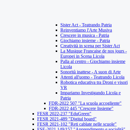
Sister Act - Teatrando Patria
Reinventiamo l'Arte Musiva
Crescere in musica - Patria
Giochiamo insieme - Patria
Creatività in scena per Sister Act
La Musique Francaise de nos jours -
Europei in Scena Licola
Palla al centro - Giochiamo insieme
Licola
Sonorità inattese - A suon di Arte
Attenti all'uomo - Teatrando Licola
Robotica educativa tra Droni e visori
VR
Impariamo Investigando Licola e
Patria
FDR-2022 507 "La scuola accogliente"
FDR-2022 445 "Crescere Insieme"
FESR 2022-237 "EduGreen"
FESR 2021-489 "Digital board"
FESR 2021-102 "Reti cablate nelle scuole"
FSE-2021 149/157 "Apprendimento e socialità"