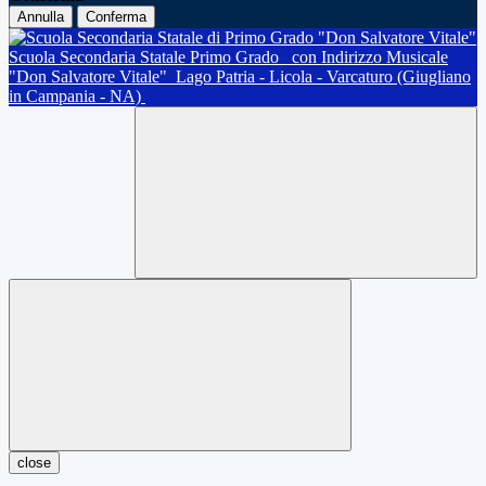
Annulla
Conferma
Scuola Secondaria Statale Primo Grado
con Indirizzo Musicale
"Don Salvatore Vitale"
Lago Patria - Licola - Varcaturo (Giugliano
in Campania - NA)
close