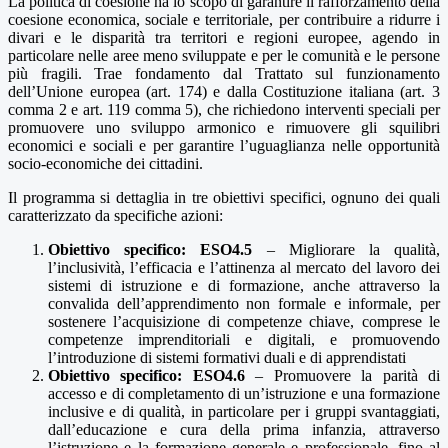
La politica di coesione ha lo scopo di garantire il rafforzamento della
coesione economica, sociale e territoriale, per contribuire a ridurre i
divari e le disparità tra territori e regioni europee, agendo in
particolare nelle aree meno sviluppate e per le comunità e le persone
più fragili. Trae fondamento dal Trattato sul funzionamento
dell’Unione europea (art. 174) e dalla Costituzione italiana (art. 3
comma 2 e art. 119 comma 5), che richiedono interventi speciali per
promuovere uno sviluppo armonico e rimuovere gli squilibri
economici e sociali e per garantire l’uguaglianza nelle opportunità
socio-economiche dei cittadini.
Il programma si dettaglia in tre obiettivi specifici, ognuno dei quali
caratterizzato da specifiche azioni:
Obiettivo specifico: ESO4.5
– Migliorare la qualità,
l’inclusività, l’efficacia e l’attinenza al mercato del lavoro dei
sistemi di istruzione e di formazione, anche attraverso la
convalida dell’apprendimento non formale e informale, per
sostenere l’acquisizione di competenze chiave, comprese le
competenze imprenditoriali e digitali, e promuovendo
l’introduzione di sistemi formativi duali e di apprendistati
Obiettivo specifico: ESO4.6
– Promuovere la parità di
accesso e di completamento di un’istruzione e una formazione
inclusive e di qualità, in particolare per i gruppi svantaggiati,
dall’educazione e cura della prima infanzia, attraverso
l’istruzione e la formazione generale e professionale, fino al