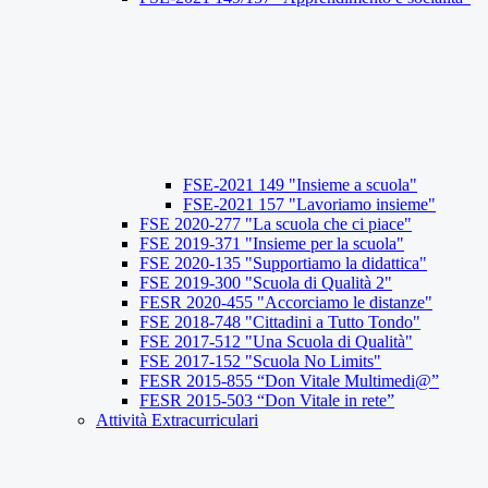
FSE-2021 149 "Insieme a scuola"
FSE-2021 157 "Lavoriamo insieme"
FSE 2020-277 "La scuola che ci piace"
FSE 2019-371 "Insieme per la scuola"
FSE 2020-135 "Supportiamo la didattica"
FSE 2019-300 "Scuola di Qualità 2"
FESR 2020-455 "Accorciamo le distanze"
FSE 2018-748 "Cittadini a Tutto Tondo"
FSE 2017-512 "Una Scuola di Qualità"
FSE 2017-152 "Scuola No Limits"
FESR 2015-855 “Don Vitale Multimedi@”
FESR 2015-503 “Don Vitale in rete”
Attività Extracurriculari