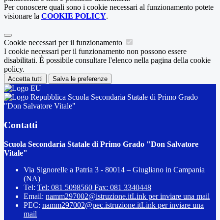
Per conoscere quali sono i cookie necessari al funzionamento potete
visionare la
COOKIE POLICY
.
Cookie necessari per il funzionamento
I cookie necessari per il funzionamento non possono essere
disabilitati. È possibile consultare l'elenco nella pagina della cookie
policy.
Accetta tutti
Salva le preferenze
Scuola Secondaria Statale di Primo Grado
"Don Salvatore Vitale"
Contatti
Scuola Secondaria Statale di Primo Grado "Don Salvatore
Vitale"
Via Signorelle a Patria 3 - 80014 – Giugliano in Campania
(NA)
Tel:
Tel: 081 5098560 Fax: 081 3340448
Email:
namm297002@istruzione.it
Link per inviare una mail
PEC:
namm297002@pec.istruzione.it
Link per inviare una
mail