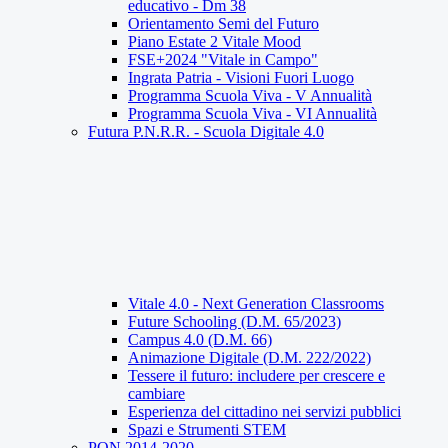
educativo - Dm 38
Orientamento Semi del Futuro
Piano Estate 2 Vitale Mood
FSE+2024 "Vitale in Campo"
Ingrata Patria - Visioni Fuori Luogo
Programma Scuola Viva - V Annualità
Programma Scuola Viva - VI Annualità
Futura P.N.R.R. - Scuola Digitale 4.0
Vitale 4.0 - Next Generation Classrooms
Future Schooling (D.M. 65/2023)
Campus 4.0 (D.M. 66)
Animazione Digitale (D.M. 222/2022)
Tessere il futuro: includere per crescere e
cambiare
Esperienza del cittadino nei servizi pubblici
Spazi e Strumenti STEM
PON 2014-2020