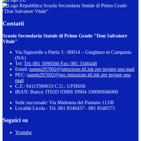
Scuola Secondaria Statale di Primo Grado
"Don Salvatore Vitale"
Contatti
Scuola Secondaria Statale di Primo Grado "Don Salvatore
Vitale"
Via Signorelle a Patria 3 - 80014 – Giugliano in Campania
(NA)
Tel:
Tel: 081 5098560 Fax: 081 3340448
Email:
namm297002@istruzione.it
Link per inviare una mail
PEC:
namm297002@pec.istruzione.it
Link per inviare una
mail
C.F.: 94115590633 C.U.: UFH6S8
IBAN: Banca: IT02D 03069 39904 100000046060
Sede succursale: Via Madonna del Pantano 113/B
Località Licola - Tel. 081 8540437 - 081 8540575
Seguici su
Youtube