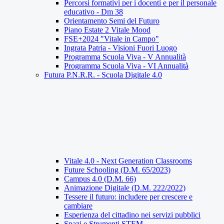
Percorsi formativi per i docenti e per il personale
educativo - Dm 38
Orientamento Semi del Futuro
Piano Estate 2 Vitale Mood
FSE+2024 "Vitale in Campo"
Ingrata Patria - Visioni Fuori Luogo
Programma Scuola Viva - V Annualità
Programma Scuola Viva - VI Annualità
Futura P.N.R.R. - Scuola Digitale 4.0
Vitale 4.0 - Next Generation Classrooms
Future Schooling (D.M. 65/2023)
Campus 4.0 (D.M. 66)
Animazione Digitale (D.M. 222/2022)
Tessere il futuro: includere per crescere e
cambiare
Esperienza del cittadino nei servizi pubblici
Spazi e Strumenti STEM