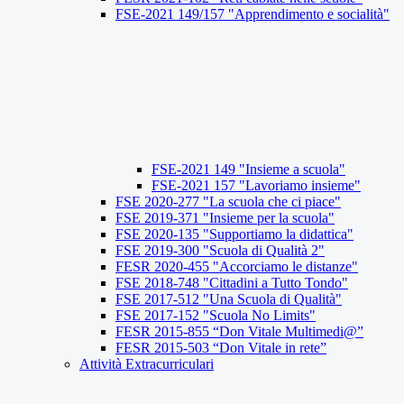
FSE-2021 149/157 "Apprendimento e socialità"
FSE-2021 149 "Insieme a scuola"
FSE-2021 157 "Lavoriamo insieme"
FSE 2020-277 "La scuola che ci piace"
FSE 2019-371 "Insieme per la scuola"
FSE 2020-135 "Supportiamo la didattica"
FSE 2019-300 "Scuola di Qualità 2"
FESR 2020-455 "Accorciamo le distanze"
FSE 2018-748 "Cittadini a Tutto Tondo"
FSE 2017-512 "Una Scuola di Qualità"
FSE 2017-152 "Scuola No Limits"
FESR 2015-855 “Don Vitale Multimedi@”
FESR 2015-503 “Don Vitale in rete”
Attività Extracurriculari