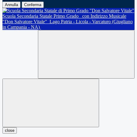
Annulla
Conferma
Scuola Secondaria Statale Primo Grado
con Indirizzo Musicale
"Don Salvatore Vitale"
Lago Patria - Licola - Varcaturo (Giugliano
in Campania - NA)
close