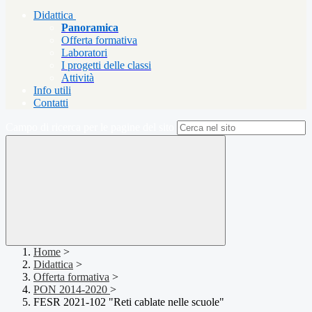
Didattica
Panoramica
Offerta formativa
Laboratori
I progetti delle classi
Attività
Info utili
Contatti
Campo di ricerca per le pagine del sito
Home
>
Didattica
>
Offerta formativa
>
PON 2014-2020
>
FESR 2021-102 "Reti cablate nelle scuole"