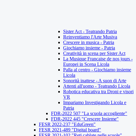
Sister Act - Teatrando Patria
Reinventiamo l'Arte Musiva
Crescere in musica - Patria
Giochiamo insieme - Patria
Creatività in scena per Sister Act
La Musique Francaise de nos jours -
Europei in Scena Licola
Palla al centro - Giochiamo insieme
Licola
Sonorità inattese - A suon di Arte
Attenti all'uomo - Teatrando Licola
Robotica educativa tra Droni e visori
VR
Impariamo Investigando Licola e
Patria
FDR-2022 507 "La scuola accogliente"
FDR-2022 445 "Crescere Insieme"
FESR 2022-237 "EduGreen"
FESR 2021-489 "Digital board"
FESR 2021-102 "Reti cablate nelle scuole"