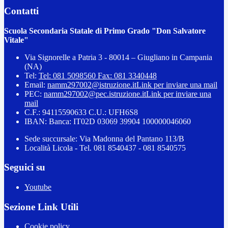
Contatti
Scuola Secondaria Statale di Primo Grado "Don Salvatore
Vitale"
Via Signorelle a Patria 3 - 80014 – Giugliano in Campania
(NA)
Tel:
Tel: 081 5098560 Fax: 081 3340448
Email:
namm297002@istruzione.it
Link per inviare una mail
PEC:
namm297002@pec.istruzione.it
Link per inviare una
mail
C.F.: 94115590633 C.U.: UFH6S8
IBAN: Banca: IT02D 03069 39904 100000046060
Sede succursale: Via Madonna del Pantano 113/B
Località Licola - Tel. 081 8540437 - 081 8540575
Seguici su
Youtube
Sezione Link Utili
Cookie policy