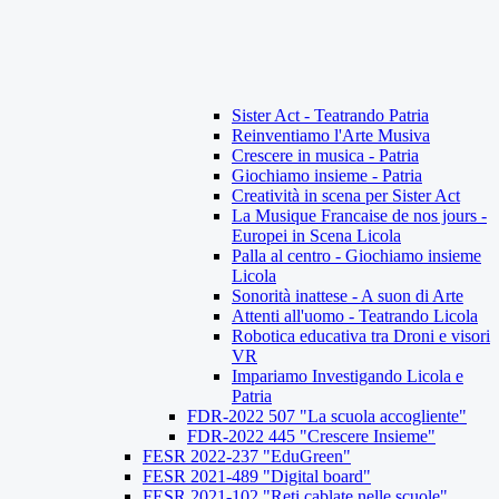
Sister Act - Teatrando Patria
Reinventiamo l'Arte Musiva
Crescere in musica - Patria
Giochiamo insieme - Patria
Creatività in scena per Sister Act
La Musique Francaise de nos jours -
Europei in Scena Licola
Palla al centro - Giochiamo insieme
Licola
Sonorità inattese - A suon di Arte
Attenti all'uomo - Teatrando Licola
Robotica educativa tra Droni e visori
VR
Impariamo Investigando Licola e
Patria
FDR-2022 507 "La scuola accogliente"
FDR-2022 445 "Crescere Insieme"
FESR 2022-237 "EduGreen"
FESR 2021-489 "Digital board"
FESR 2021-102 "Reti cablate nelle scuole"