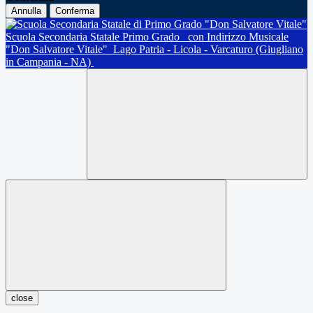
Annulla
Conferma
Scuola Secondaria Statale Primo Grado
con Indirizzo Musicale
"Don Salvatore Vitale"
Lago Patria - Licola - Varcaturo (Giugliano
in Campania - NA)
close