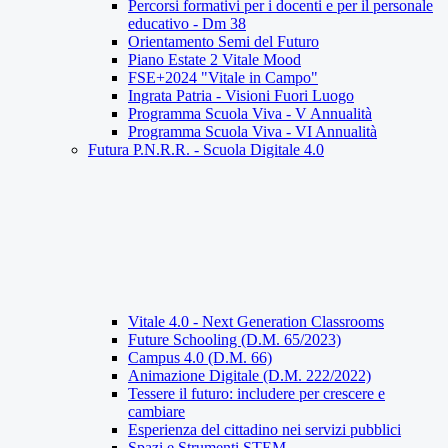
Percorsi formativi per i docenti e per il personale
educativo - Dm 38
Orientamento Semi del Futuro
Piano Estate 2 Vitale Mood
FSE+2024 "Vitale in Campo"
Ingrata Patria - Visioni Fuori Luogo
Programma Scuola Viva - V Annualità
Programma Scuola Viva - VI Annualità
Futura P.N.R.R. - Scuola Digitale 4.0
Vitale 4.0 - Next Generation Classrooms
Future Schooling (D.M. 65/2023)
Campus 4.0 (D.M. 66)
Animazione Digitale (D.M. 222/2022)
Tessere il futuro: includere per crescere e
cambiare
Esperienza del cittadino nei servizi pubblici
Spazi e Strumenti STEM