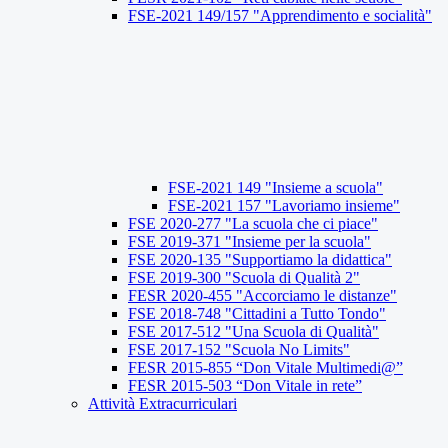
FSE-2021 149/157 "Apprendimento e socialità"
FSE-2021 149 "Insieme a scuola"
FSE-2021 157 "Lavoriamo insieme"
FSE 2020-277 "La scuola che ci piace"
FSE 2019-371 "Insieme per la scuola"
FSE 2020-135 "Supportiamo la didattica"
FSE 2019-300 "Scuola di Qualità 2"
FESR 2020-455 "Accorciamo le distanze"
FSE 2018-748 "Cittadini a Tutto Tondo"
FSE 2017-512 "Una Scuola di Qualità"
FSE 2017-152 "Scuola No Limits"
FESR 2015-855 “Don Vitale Multimedi@”
FESR 2015-503 “Don Vitale in rete”
Attività Extracurriculari