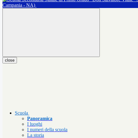
Campania - NA)
close
Scuola
Panoramica
I luoghi
I numeri della scuola
La storia