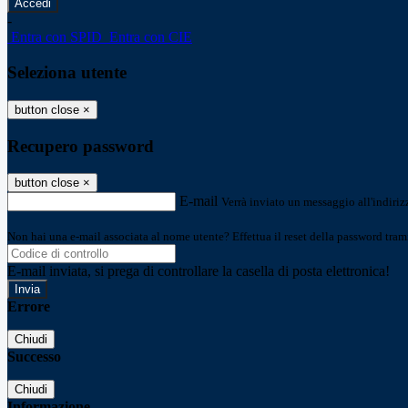
-
Entra con SPID
Entra con CIE
Seleziona utente
button close
×
Recupero password
button close
×
E-mail
Verrà inviato un messaggio all'indirizz
Non hai una e-mail associata al nome utente? Effettua il reset della password tram
E-mail inviata, si prega di controllare la casella di posta elettronica!
Errore
Chiudi
Successo
Chiudi
Informazione