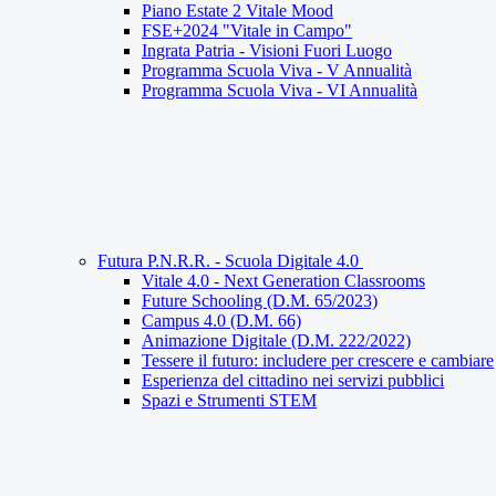
Piano Estate 2 Vitale Mood
FSE+2024 "Vitale in Campo"
Ingrata Patria - Visioni Fuori Luogo
Programma Scuola Viva - V Annualità
Programma Scuola Viva - VI Annualità
Futura P.N.R.R. - Scuola Digitale 4.0
Vitale 4.0 - Next Generation Classrooms
Future Schooling (D.M. 65/2023)
Campus 4.0 (D.M. 66)
Animazione Digitale (D.M. 222/2022)
Tessere il futuro: includere per crescere e cambiare
Esperienza del cittadino nei servizi pubblici
Spazi e Strumenti STEM