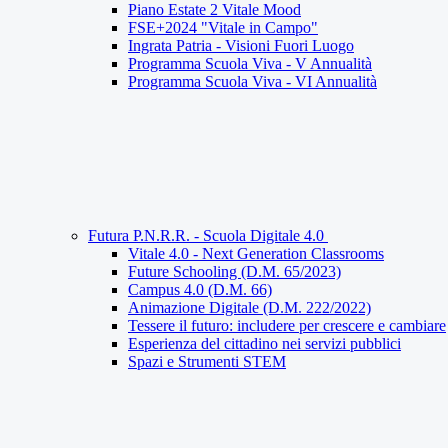
Piano Estate 2 Vitale Mood
FSE+2024 "Vitale in Campo"
Ingrata Patria - Visioni Fuori Luogo
Programma Scuola Viva - V Annualità
Programma Scuola Viva - VI Annualità
Futura P.N.R.R. - Scuola Digitale 4.0
Vitale 4.0 - Next Generation Classrooms
Future Schooling (D.M. 65/2023)
Campus 4.0 (D.M. 66)
Animazione Digitale (D.M. 222/2022)
Tessere il futuro: includere per crescere e cambiare
Esperienza del cittadino nei servizi pubblici
Spazi e Strumenti STEM