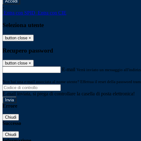
-
Entra con SPID
Entra con CIE
Seleziona utente
button close
×
Recupero password
button close
×
E-mail
Verrà inviato un messaggio all'indirizz
Non hai una e-mail associata al nome utente? Effettua il reset della password tram
E-mail inviata, si prega di controllare la casella di posta elettronica!
Errore
Chiudi
Successo
Chiudi
Informazione