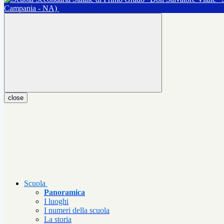
Campania - NA)
close
Scuola
Panoramica
I luoghi
I numeri della scuola
La storia