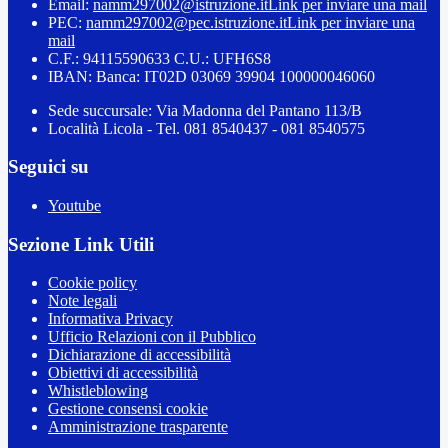
Email:
namm297002@istruzione.it
Link per inviare una mail
PEC:
namm297002@pec.istruzione.it
Link per inviare una
mail
C.F.: 94115590633 C.U.: UFH6S8
IBAN: Banca: IT02D 03069 39904 100000046060
Sede succursale: Via Madonna del Pantano 113/B
Località Licola - Tel. 081 8540437 - 081 8540575
Seguici su
Youtube
Sezione Link Utili
Cookie policy
Note legali
Informativa Privacy
Ufficio Relazioni con il Pubblico
Dichiarazione di accessibilità
Obiettivi di accessibilità
Whistleblowing
Gestione consensi cookie
Amministrazione trasparente