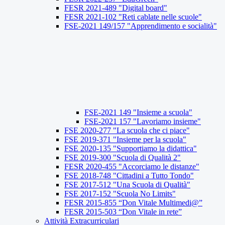
FESR 2021-489 "Digital board"
FESR 2021-102 "Reti cablate nelle scuole"
FSE-2021 149/157 "Apprendimento e socialità"
FSE-2021 149 "Insieme a scuola"
FSE-2021 157 "Lavoriamo insieme"
FSE 2020-277 "La scuola che ci piace"
FSE 2019-371 "Insieme per la scuola"
FSE 2020-135 "Supportiamo la didattica"
FSE 2019-300 "Scuola di Qualità 2"
FESR 2020-455 "Accorciamo le distanze"
FSE 2018-748 "Cittadini a Tutto Tondo"
FSE 2017-512 "Una Scuola di Qualità"
FSE 2017-152 "Scuola No Limits"
FESR 2015-855 “Don Vitale Multimedi@”
FESR 2015-503 “Don Vitale in rete”
Attività Extracurriculari