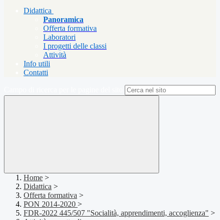
Didattica
Panoramica
Offerta formativa
Laboratori
I progetti delle classi
Attività
Info utili
Contatti
Campo di ricerca per le pagine del sito
Home
>
Didattica
>
Offerta formativa
>
PON 2014-2020
>
FDR-2022 445/507 "Socialità, apprendimenti, accoglienza"
>