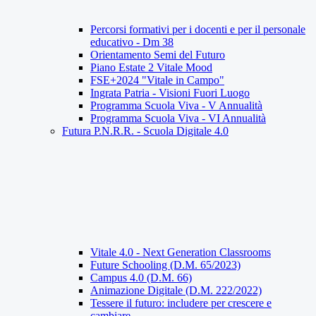
Percorsi formativi per i docenti e per il personale
educativo - Dm 38
Orientamento Semi del Futuro
Piano Estate 2 Vitale Mood
FSE+2024 "Vitale in Campo"
Ingrata Patria - Visioni Fuori Luogo
Programma Scuola Viva - V Annualità
Programma Scuola Viva - VI Annualità
Futura P.N.R.R. - Scuola Digitale 4.0
Vitale 4.0 - Next Generation Classrooms
Future Schooling (D.M. 65/2023)
Campus 4.0 (D.M. 66)
Animazione Digitale (D.M. 222/2022)
Tessere il futuro: includere per crescere e
cambiare