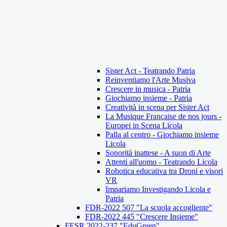
Sister Act - Teatrando Patria
Reinventiamo l'Arte Musiva
Crescere in musica - Patria
Giochiamo insieme - Patria
Creatività in scena per Sister Act
La Musique Francaise de nos jours -
Europei in Scena Licola
Palla al centro - Giochiamo insieme
Licola
Sonorità inattese - A suon di Arte
Attenti all'uomo - Teatrando Licola
Robotica educativa tra Droni e visori
VR
Impariamo Investigando Licola e
Patria
FDR-2022 507 "La scuola accogliente"
FDR-2022 445 "Crescere Insieme"
FESR 2022-237 "EduGreen"