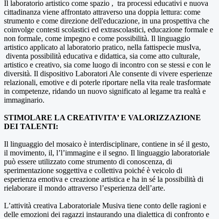
Il laboratorio artistico come spazio , tra processi educativi e nuova
cittadinanza viene affrontato attraverso una doppia lettura: come
strumento e come direzione dell'educazione, in una prospettiva che
coinvolge contesti scolastici ed extrascolastici, educazione formale e
non formale, come impegno e come possibilità. Il linguaggio
artistico applicato al laboratorio pratico, nella fattispecie musIva,
diventa possibilità educativa e didattica, sia come atto culturale,
artistico e creativo, sia come luogo di incontro con se stessi e con le
diversità. Il dispositivo Laboratori Ale consente di vivere esperienze
relazionali, emotive e di poterle riportare nella vita reale trasformate
in competenze, ridando un nuovo significato al legame tra realtà e
immaginario.
STIMOLARE LA CREATIVITA’ E VALORIZZAZIONE
DEI TALENTI:
Il linguaggio del mosaico è interdisciplinare, contiene in sé il gesto,
il movimento, il, l’l’immagine e il segno. Il linguaggio laboratoriale
può essere utilizzato come strumento di conoscenza, di
sperimentazione soggettiva e collettiva poiché è veicolo di
esperienza emotiva e creazione artistica e ha in sé la possibilità di
rielaborare il mondo attraverso l’esperienza dell’arte.
L’attività creativa Laboratoriale Musiva tiene conto delle ragioni e
delle emozioni dei ragazzi instaurando una dialettica di confronto e