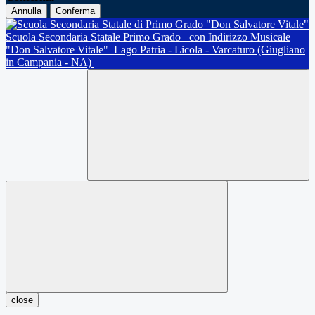
Annulla
Conferma
Scuola Secondaria Statale Primo Grado
con Indirizzo Musicale
"Don Salvatore Vitale"
Lago Patria - Licola - Varcaturo (Giugliano
in Campania - NA)
close