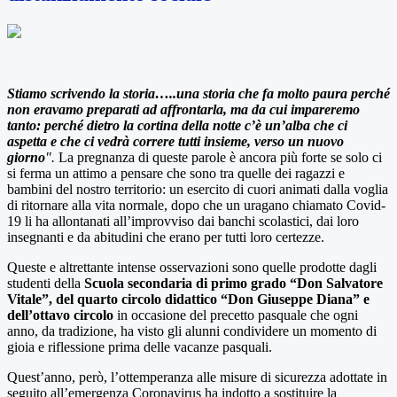
Stiamo scrivendo la storia…..una storia che fa molto paura perché
non eravamo preparati ad affrontarla, ma da cui impareremo
tanto: perché dietro la cortina della notte c’è un’alba che ci
aspetta e che ci vedrà correre tutti insieme, verso un nuovo
giorno
".
La pregnanza di queste parole è ancora più forte se solo ci
si ferma un attimo a pensare che sono tra quelle dei ragazzi e
bambini del nostro territorio: un esercito di cuori animati dalla voglia
di ritornare alla vita normale, dopo che un uragano chiamato Covid-
19 li ha allontanati all’improvviso dai banchi scolastici, dai loro
insegnanti e da abitudini che erano per tutti loro certezze.
Queste e altrettante intense osservazioni sono quelle prodotte dagli
studenti della
Scuola secondaria di primo grado
“Don Salvatore
Vitale”, del quarto circolo didattico “Don Giuseppe Diana” e
dell’ottavo circolo
in occasione del precetto pasquale che ogni
anno, da tradizione, ha visto gli alunni condividere un momento di
gioia e riflessione prima delle vacanze pasquali.
Quest’anno, però, l’ottemperanza alle misure di sicurezza adottate in
seguito all’emergenza Coronavirus ha indotto a sostituire la