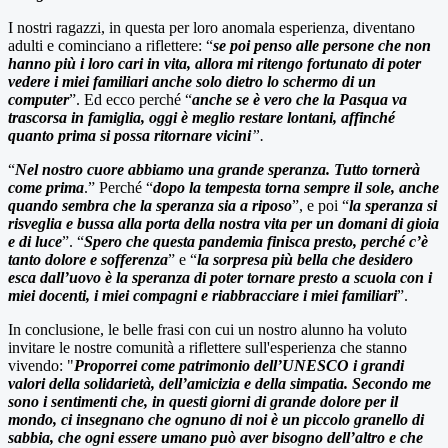
I nostri ragazzi, in questa per loro anomala esperienza, diventano
adulti e cominciano a riflettere: “
se poi penso alle persone che non
hanno più i loro cari in vita, allora mi ritengo fortunato di poter
vedere i miei familiari anche solo dietro lo schermo di un
computer
”. Ed ecco perché “
anche se è vero che la Pasqua va
trascorsa in famiglia, oggi è meglio restare lontani, affinché
quanto prima si possa ritornare vicini
”.
“
Nel nostro cuore abbiamo una grande speranza. Tutto tornerà
come prima
.” Perché “
dopo la tempesta torna sempre il sole, anche
quando sembra che la speranza sia a riposo
”, e poi “
la speranza si
risveglia e bussa alla porta della nostra vita per un domani di gioia
e di luce
”. “
Spero che questa pandemia finisca presto, perché c’è
tanto dolore e sofferenza
” e “
la sorpresa più bella che desidero
esca dall’uovo è la speranza di poter tornare presto a scuola con i
miei docenti, i miei compagni e riabbracciare i miei familiari
”.
In conclusione, le belle frasi con cui un nostro alunno ha voluto
invitare le nostre comunità a riflettere sull'esperienza che stanno
vivendo: "
Proporrei come patrimonio dell’UNESCO i grandi
valori della solidarietà, dell’amicizia e della simpatia. Secondo me
sono i sentimenti che, in questi giorni di grande dolore per il
mondo, ci insegnano che ognuno di noi è un piccolo granello di
sabbia, che ogni essere umano può aver bisogno dell’altro e che