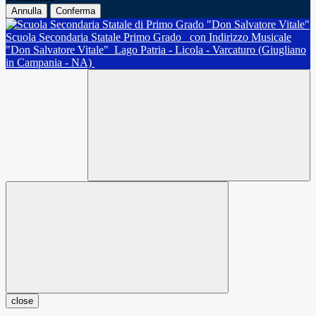
Annulla
Conferma
Scuola Secondaria Statale Primo Grado
con Indirizzo Musicale
"Don Salvatore Vitale"
Lago Patria - Licola - Varcaturo (Giugliano
in Campania - NA)
close