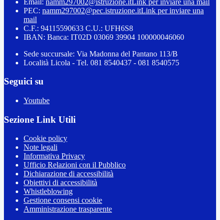
Email:
namm297002@istruzione.it
Link per inviare una mail
PEC:
namm297002@pec.istruzione.it
Link per inviare una
mail
C.F.: 94115590633 C.U.: UFH6S8
IBAN: Banca: IT02D 03069 39904 100000046060
Sede succursale: Via Madonna del Pantano 113/B
Località Licola - Tel. 081 8540437 - 081 8540575
Seguici su
Youtube
Sezione Link Utili
Cookie policy
Note legali
Informativa Privacy
Ufficio Relazioni con il Pubblico
Dichiarazione di accessibilità
Obiettivi di accessibilità
Whistleblowing
Gestione consensi cookie
Amministrazione trasparente