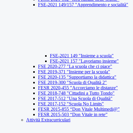
FSE-2021 149/157 "Apprendimento e socialità"
FSE-2021 149 "Insieme a scuola"
FSE-2021 157 "Lavoriamo insieme"
FSE 2020-277 "La scuola che ci piace"
FSE 2019-371 "Insieme per la scuola"
FSE 2020-135 "Supportiamo la didattica"
FSE 2019-300 "Scuola di Qualità 2"
FESR 2020-455 "Accorciamo le distanze"
FSE 2018-748 "Cittadini a Tutto Tondo"
FSE 2017-512 "Una Scuola di Qualità"
FSE 2017-152 "Scuola No Limits"
FESR 2015-855 “Don Vitale Multimedi@”
FESR 2015-503 “Don Vitale in rete”
Attività Extracurriculari