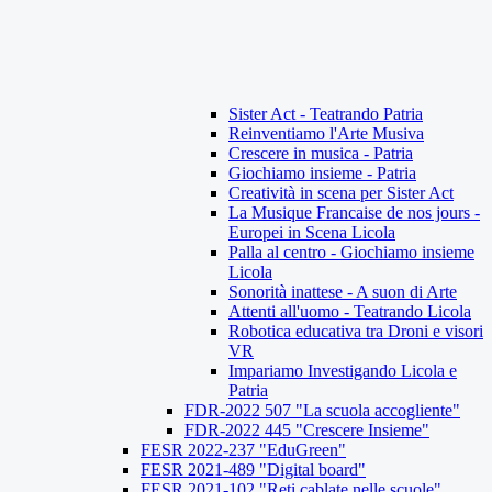
Sister Act - Teatrando Patria
Reinventiamo l'Arte Musiva
Crescere in musica - Patria
Giochiamo insieme - Patria
Creatività in scena per Sister Act
La Musique Francaise de nos jours -
Europei in Scena Licola
Palla al centro - Giochiamo insieme
Licola
Sonorità inattese - A suon di Arte
Attenti all'uomo - Teatrando Licola
Robotica educativa tra Droni e visori
VR
Impariamo Investigando Licola e
Patria
FDR-2022 507 "La scuola accogliente"
FDR-2022 445 "Crescere Insieme"
FESR 2022-237 "EduGreen"
FESR 2021-489 "Digital board"
FESR 2021-102 "Reti cablate nelle scuole"