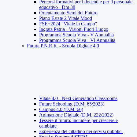
Percorsi formativi per i docenti e per il personale
educativo - Dm 38
Orientamento Semi del Futuro
Piano Estate 2 Vitale Mood
FSE+2024 "Vitale in Campo"
Ingrata Patria - Visioni Fuori Luogo
Programma Scuola Viva - V Annualità
Programma Scuola Viva - VI Annualità
Futura P.N.R.R. - Scuola Digitale 4.0
Vitale 4.0 - Next Generation Classrooms
Future Schooling (D.M. 65/2023)
Campus 4.0 (D.M. 66)
Animazione Digitale (D.M. 222/2022)
Tessere il futuro: includere per crescere e
cambiare
Esperienza del cittadino nei servizi pubblici
Spazi e Strumenti STEM