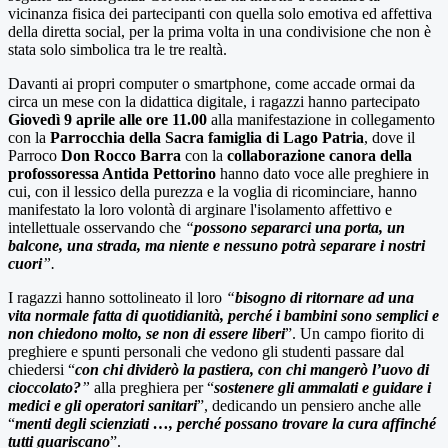
vicinanza fisica dei partecipanti con quella solo emotiva ed affettiva
della diretta social, per la prima volta in una condivisione che non è
stata solo simbolica tra le tre realtà.
Davanti ai propri computer o smartphone, come accade ormai da
circa un mese con la didattica digitale, i ragazzi hanno partecipato
Giovedì 9 aprile alle ore 11.00
alla manifestazione in collegamento
con la
Parrocchia della Sacra famiglia di Lago Patria
, dove il
Parroco
Don Rocco Barra
con la
collaborazione canora della
profossoressa Antida Pettorino
hanno dato voce alle preghiere in
cui, con il lessico della purezza e la voglia di ricominciare, hanno
manifestato la loro volontà di arginare l'isolamento affettivo e
intellettuale osservando che
“
possono separarci una porta, un
balcone, una strada, ma niente e nessuno potrà separare i nostri
cuori
”.
I ragazzi hanno sottolineato il loro
“
bisogno di ritornare ad una
vita normale fatta di quotidianità, perché i bambini sono semplici e
non chiedono molto, se non di essere liberi
”. Un campo fiorito di
preghiere e spunti personali che vedono gli studenti passare dal
chiedersi “
con chi dividerò la pastiera, con chi mangerò l’uovo di
cioccolato?
”
alla preghiera per “
sostenere gli ammalati e guidare i
medici e gli operatori sanitari
”, dedicando un pensiero anche alle
“
menti degli scienziati …, perché possano trovare la cura affinché
tutti guariscano
”.