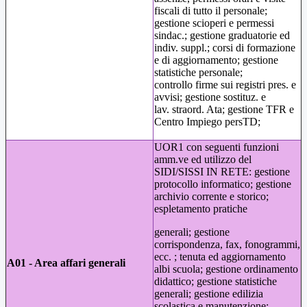
fiscali di tutto il personale;
gestione scioperi e permessi
sindac.; gestione graduatorie ed
indiv. suppl.; corsi di formazione
e di aggiornamento; gestione
statistiche personale;
controllo firme sui registri pres. e
avvisi; gestione sostituz. e
lav. straord. Ata; gestione TFR e
Centro Impiego persTD;
UOR1 con seguenti funzioni
amm.ve ed utilizzo del
SIDI/SISSI IN RETE: gestione
protocollo informatico; gestione
archivio corrente e storico;
espletamento pratiche
generali; gestione
corrispondenza, fax, fonogrammi,
ecc. ; tenuta ed aggiornamento
A01 - Area affari generali
albi scuola; gestione ordinamento
didattico; gestione statistiche
generali; gestione edilizia
scolastica e manutenzione;