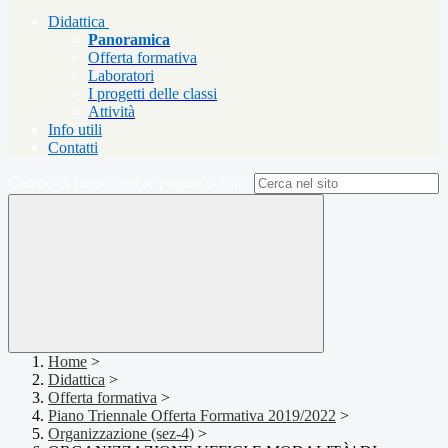
Didattica
Panoramica
Offerta formativa
Laboratori
I progetti delle classi
Attività
Info utili
Contatti
Campo di ricerca per le pagine del sito
Home
>
Didattica
>
Offerta formativa
>
Piano Triennale Offerta Formativa 2019/2022
>
Organizzazione (sez-4)
>