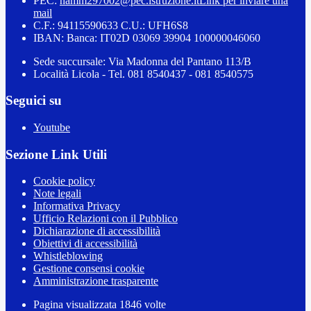
PEC:
namm297002@pec.istruzione.it
Link per inviare una
mail
C.F.: 94115590633 C.U.: UFH6S8
IBAN: Banca: IT02D 03069 39904 100000046060
Sede succursale: Via Madonna del Pantano 113/B
Località Licola - Tel. 081 8540437 - 081 8540575
Seguici su
Youtube
Sezione Link Utili
Cookie policy
Note legali
Informativa Privacy
Ufficio Relazioni con il Pubblico
Dichiarazione di accessibilità
Obiettivi di accessibilità
Whistleblowing
Gestione consensi cookie
Amministrazione trasparente
Pagina visualizzata
1846
volte