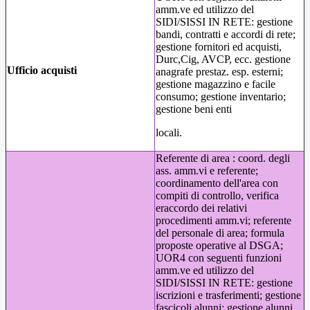
amm.ve ed utilizzo del
SIDI/SISSI IN RETE: gestione
bandi, contratti e accordi di rete;
gestione fornitori ed acquisti,
Durc,Cig, AVCP, ecc. gestione
Ufficio acquisti
anagrafe prestaz. esp. esterni;
gestione magazzino e facile
consumo; gestione inventario;
gestione beni enti
locali.
Referente di area : coord. degli
ass. amm.vi e referente;
coordinamento dell'area con
compiti di controllo, verifica
eraccordo dei relativi
procedimenti amm.vi; referente
del personale di area; formula
proposte operative al DSGA;
UOR4 con seguenti funzioni
amm.ve ed utilizzo del
SIDI/SISSI IN RETE: gestione
iscrizioni e trasferimenti; gestione
fascicoli alunni; gestione alunni