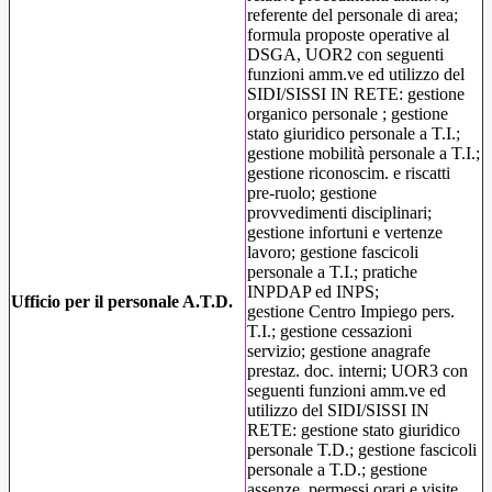
referente del personale di area;
formula proposte operative al
DSGA, UOR2 con seguenti
funzioni amm.ve ed utilizzo del
SIDI/SISSI IN RETE: gestione
organico personale ; gestione
stato giuridico personale a T.I.;
gestione mobilità personale a T.I.;
gestione riconoscim. e riscatti
pre-ruolo; gestione
provvedimenti disciplinari;
gestione infortuni e vertenze
lavoro; gestione fascicoli
personale a T.I.; pratiche
INPDAP ed INPS;
Ufficio per il personale A.T.D.
gestione Centro Impiego pers.
T.I.; gestione cessazioni
servizio; gestione anagrafe
prestaz. doc. interni; UOR3 con
seguenti funzioni amm.ve ed
utilizzo del SIDI/SISSI IN
RETE: gestione stato giuridico
personale T.D.; gestione fascicoli
personale a T.D.; gestione
assenze, permessi orari e visite