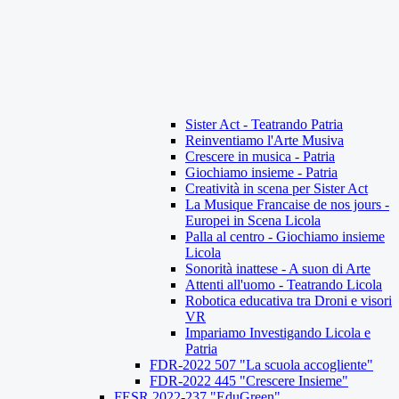
Sister Act - Teatrando Patria
Reinventiamo l'Arte Musiva
Crescere in musica - Patria
Giochiamo insieme - Patria
Creatività in scena per Sister Act
La Musique Francaise de nos jours -
Europei in Scena Licola
Palla al centro - Giochiamo insieme
Licola
Sonorità inattese - A suon di Arte
Attenti all'uomo - Teatrando Licola
Robotica educativa tra Droni e visori
VR
Impariamo Investigando Licola e
Patria
FDR-2022 507 "La scuola accogliente"
FDR-2022 445 "Crescere Insieme"
FESR 2022-237 "EduGreen"