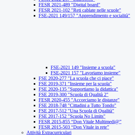
FESR 2021-489 "Digital board"
FESR 2021-102 "Reti cablate nelle scuole"
FSE-2021 149/157 "Apprendimento e socialità"
FSE-2021 149 "Insieme a scuola"
FSE-2021 157 "Lavoriamo insieme"
FSE 2020-277 "La scuola che ci piace"
FSE 2019-371 "Insieme per la scuola"
FSE 2020-135 "Supportiamo la didattica"
FSE 2019-300 "Scuola di Qualità 2"
FESR 2020-455 "Accorciamo le distanze"
FSE 2018-748 "Cittadini a Tutto Tondo"
FSE 2017-512 "Una Scuola di Qualità"
FSE 2017-152 "Scuola No Limits"
FESR 2015-855 “Don Vitale Multimedi@”
FESR 2015-503 “Don Vitale in rete”
Attività Extracurriculari