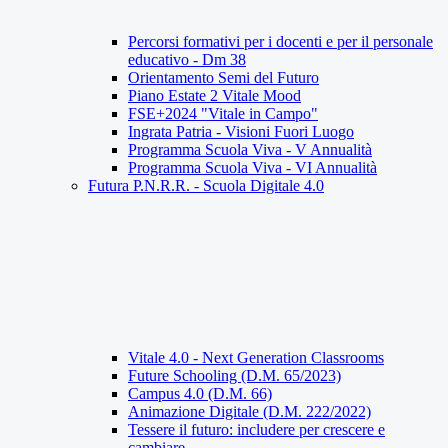
Percorsi formativi per i docenti e per il personale
educativo - Dm 38
Orientamento Semi del Futuro
Piano Estate 2 Vitale Mood
FSE+2024 "Vitale in Campo"
Ingrata Patria - Visioni Fuori Luogo
Programma Scuola Viva - V Annualità
Programma Scuola Viva - VI Annualità
Futura P.N.R.R. - Scuola Digitale 4.0
Vitale 4.0 - Next Generation Classrooms
Future Schooling (D.M. 65/2023)
Campus 4.0 (D.M. 66)
Animazione Digitale (D.M. 222/2022)
Tessere il futuro: includere per crescere e
cambiare