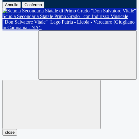
Annulla
Conferma
Scuola Secondaria Statale Primo Grado
con Indirizzo Musicale
"Don Salvatore Vitale"
Lago Patria - Licola - Varcaturo (Giugliano
in Campania - NA)
close