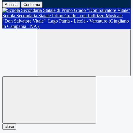
Annulla
Conferma
Scuola Secondaria Statale Primo Grado
con Indirizzo Musicale
"Don Salvatore Vitale"
Lago Patria - Licola - Varcaturo (Giugliano
in Campania - NA)
close