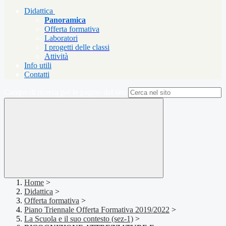
Didattica
Panoramica
Offerta formativa
Laboratori
I progetti delle classi
Attività
Info utili
Contatti
Campo di ricerca per le pagine del sito
Home
>
Didattica
>
Offerta formativa
>
Piano Triennale Offerta Formativa 2019/2022
>
La Scuola e il suo contesto (sez-1)
>