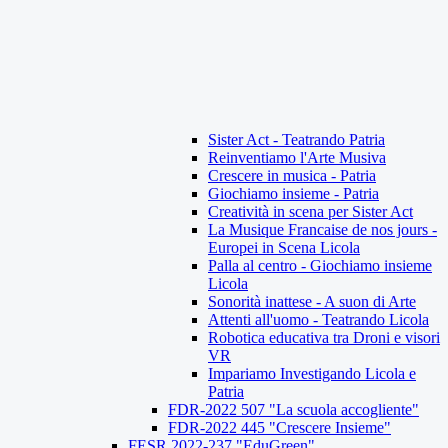
Sister Act - Teatrando Patria
Reinventiamo l'Arte Musiva
Crescere in musica - Patria
Giochiamo insieme - Patria
Creatività in scena per Sister Act
La Musique Francaise de nos jours -
Europei in Scena Licola
Palla al centro - Giochiamo insieme
Licola
Sonorità inattese - A suon di Arte
Attenti all'uomo - Teatrando Licola
Robotica educativa tra Droni e visori
VR
Impariamo Investigando Licola e
Patria
FDR-2022 507 "La scuola accogliente"
FDR-2022 445 "Crescere Insieme"
FESR 2022-237 "EduGreen"