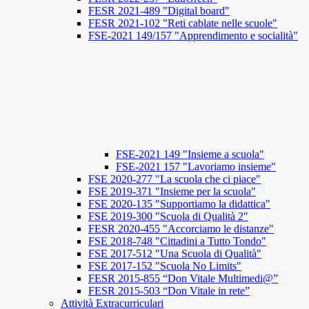
FESR 2021-489 "Digital board"
FESR 2021-102 "Reti cablate nelle scuole"
FSE-2021 149/157 "Apprendimento e socialità"
FSE-2021 149 "Insieme a scuola"
FSE-2021 157 "Lavoriamo insieme"
FSE 2020-277 "La scuola che ci piace"
FSE 2019-371 "Insieme per la scuola"
FSE 2020-135 "Supportiamo la didattica"
FSE 2019-300 "Scuola di Qualità 2"
FESR 2020-455 "Accorciamo le distanze"
FSE 2018-748 "Cittadini a Tutto Tondo"
FSE 2017-512 "Una Scuola di Qualità"
FSE 2017-152 "Scuola No Limits"
FESR 2015-855 “Don Vitale Multimedi@”
FESR 2015-503 “Don Vitale in rete”
Attività Extracurriculari