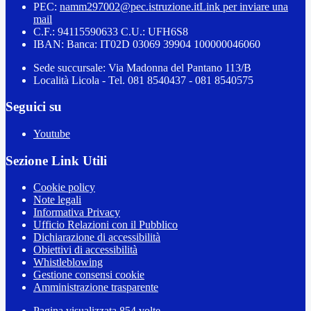
PEC:
namm297002@pec.istruzione.it
Link per inviare una
mail
C.F.: 94115590633 C.U.: UFH6S8
IBAN: Banca: IT02D 03069 39904 100000046060
Sede succursale: Via Madonna del Pantano 113/B
Località Licola - Tel. 081 8540437 - 081 8540575
Seguici su
Youtube
Sezione Link Utili
Cookie policy
Note legali
Informativa Privacy
Ufficio Relazioni con il Pubblico
Dichiarazione di accessibilità
Obiettivi di accessibilità
Whistleblowing
Gestione consensi cookie
Amministrazione trasparente
Pagina visualizzata
854
volte