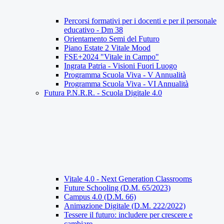
Percorsi formativi per i docenti e per il personale
educativo - Dm 38
Orientamento Semi del Futuro
Piano Estate 2 Vitale Mood
FSE+2024 "Vitale in Campo"
Ingrata Patria - Visioni Fuori Luogo
Programma Scuola Viva - V Annualità
Programma Scuola Viva - VI Annualità
Futura P.N.R.R. - Scuola Digitale 4.0
Vitale 4.0 - Next Generation Classrooms
Future Schooling (D.M. 65/2023)
Campus 4.0 (D.M. 66)
Animazione Digitale (D.M. 222/2022)
Tessere il futuro: includere per crescere e
cambiare