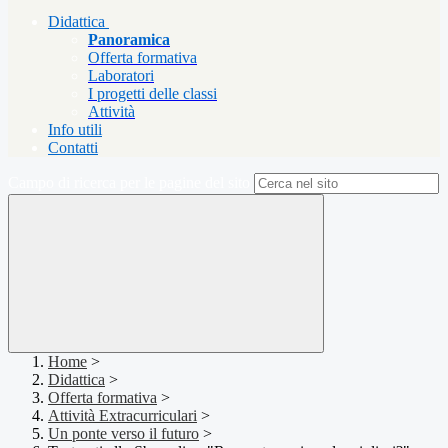
Didattica
Panoramica
Offerta formativa
Laboratori
I progetti delle classi
Attività
Info utili
Contatti
Campo di ricerca per le pagine del sito
Home
>
Didattica
>
Offerta formativa
>
Attività Extracurriculari
>
Un ponte verso il futuro
>