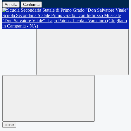
Annulla
Conferma
Scuola Secondaria Statale Primo Grado
con Indirizzo Musicale
"Don Salvatore Vitale"
Lago Patria - Licola - Varcaturo (Giugliano
in Campania - NA)
close