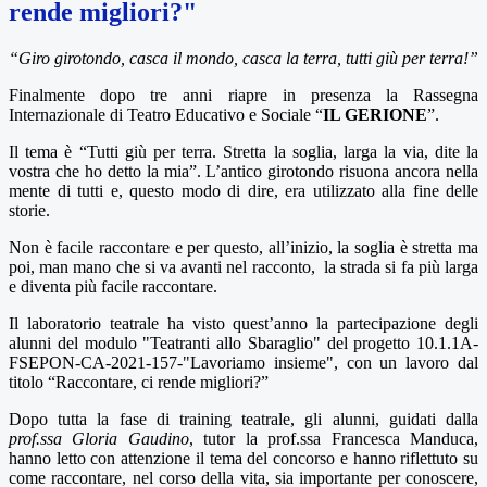
rende migliori?"
“Giro girotondo, casca il mondo, casca la terra, tutti giù per terra!”
Finalmente dopo tre anni riapre in presenza la Rassegna
Internazionale di Teatro Educativo e Sociale “
IL GERIONE
”.
Il tema è “Tutti giù per terra. Stretta la soglia, larga la via, dite la
vostra che ho detto la mia”. L’antico girotondo risuona ancora nella
mente di tutti e, questo modo di dire, era utilizzato alla fine delle
storie.
Non è facile raccontare e per questo, all’inizio, la soglia è stretta ma
poi, man mano che si va avanti nel racconto, la strada si fa più larga
e diventa più facile raccontare.
Il laboratorio teatrale ha visto quest’anno la partecipazione degli
alunni del modulo "Teatranti allo Sbaraglio" del progetto
10.1.1A-
FSEPON-CA-2021-157
-"Lavoriamo insieme",
con un lavoro dal
titolo “Raccontare, ci rende migliori?”
Dopo tutta la fase di training teatrale, gli alunni, guidati dalla
prof.ssa Gloria Gaudino
, tutor la prof.ssa Francesca Manduca,
hanno letto con attenzione il tema del concorso e hanno riflettuto su
come raccontare, nel corso della vita, sia importante per conoscere,