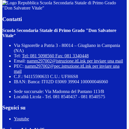
Scuola Secondaria Statale di Primo Grado
"Don Salvatore Vitale"
Contatti
Scuola Secondaria Statale di Primo Grado "Don Salvatore
Vitale"
Via Signorelle a Patria 3 - 80014 – Giugliano in Campania
(NA)
Tel:
Tel: 081 5098560 Fax: 081 3340448
Email:
namm297002@istruzione.it
Link per inviare una mail
PEC:
namm297002@pec.istruzione.it
Link per inviare una
mail
C.F.: 94115590633 C.U.: UFH6S8
IBAN: Banca: IT02D 03069 39904 100000046060
Sede succursale: Via Madonna del Pantano 113/B
Località Licola - Tel. 081 8540437 - 081 8540575
Seguici su
Youtube