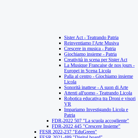
Sister Act - Teatrando Patria
Reinventiamo l'Arte Musiva
Crescere in musica - Patria
Giochiamo insieme - Patria
Creatività in scena per Sister Act
La Musique Francaise de nos jours -
Europei in Scena Licola
Palla al centro - Giochiamo insieme
Licola
Sonorità inattese - A suon di Arte
Attenti all'uomo - Teatrando Licola
Robotica educativa tra Droni e visori
VR
Impariamo Investigando Licola e
Patria
FDR-2022 507 "La scuola accogliente"
FDR-2022 445 "Crescere Insieme"
FESR 2022-237 "EduGreen"
FESR 2021-489 "Digital board"