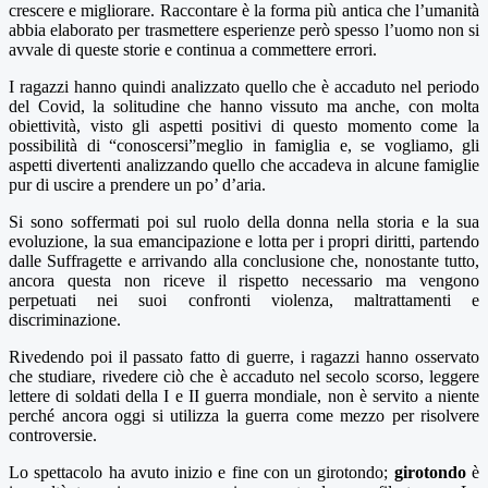
crescere e migliorare. Raccontare è la forma più antica che l’umanità
abbia elaborato per trasmettere esperienze però spesso l’uomo non si
avvale di queste storie e continua a commettere errori.
I ragazzi hanno quindi analizzato quello che è accaduto nel periodo
del Covid, la solitudine che hanno vissuto ma anche, con molta
obiettività, visto gli aspetti positivi di questo momento come la
possibilità di “conoscersi”meglio in famiglia e, se vogliamo, gli
aspetti divertenti analizzando quello che accadeva in alcune famiglie
pur di uscire a prendere un po’ d’aria.
Si sono soffermati poi sul ruolo della donna nella storia e la sua
evoluzione, la sua emancipazione e lotta per i propri diritti, partendo
dalle Suffragette e arrivando alla conclusione che, nonostante tutto,
ancora questa non riceve il rispetto necessario ma vengono
perpetuati nei suoi confronti violenza, maltrattamenti e
discriminazione.
Rivedendo poi il passato fatto di guerre, i ragazzi hanno osservato
che studiare, rivedere ciò che è accaduto nel secolo scorso, leggere
lettere di soldati della I e II guerra mondiale, non è servito a niente
perché ancora oggi si utilizza la guerra come mezzo per risolvere
controversie.
Lo spettacolo ha avuto inizio e fine con un girotondo;
girotondo
è