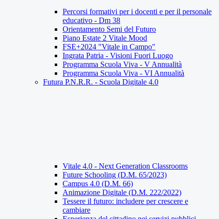
Percorsi formativi per i docenti e per il personale
educativo - Dm 38
Orientamento Semi del Futuro
Piano Estate 2 Vitale Mood
FSE+2024 "Vitale in Campo"
Ingrata Patria - Visioni Fuori Luogo
Programma Scuola Viva - V Annualità
Programma Scuola Viva - VI Annualità
Futura P.N.R.R. - Scuola Digitale 4.0
Vitale 4.0 - Next Generation Classrooms
Future Schooling (D.M. 65/2023)
Campus 4.0 (D.M. 66)
Animazione Digitale (D.M. 222/2022)
Tessere il futuro: includere per crescere e
cambiare
Esperienza del cittadino nei servizi pubblici