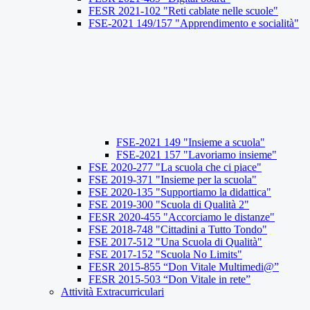
FESR 2021-102 "Reti cablate nelle scuole"
FSE-2021 149/157 "Apprendimento e socialità"
FSE-2021 149 "Insieme a scuola"
FSE-2021 157 "Lavoriamo insieme"
FSE 2020-277 "La scuola che ci piace"
FSE 2019-371 "Insieme per la scuola"
FSE 2020-135 "Supportiamo la didattica"
FSE 2019-300 "Scuola di Qualità 2"
FESR 2020-455 "Accorciamo le distanze"
FSE 2018-748 "Cittadini a Tutto Tondo"
FSE 2017-512 "Una Scuola di Qualità"
FSE 2017-152 "Scuola No Limits"
FESR 2015-855 “Don Vitale Multimedi@”
FESR 2015-503 “Don Vitale in rete”
Attività Extracurriculari