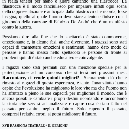
in realtà tenersi per mano e girare cantando una filastrocca. La
filastrocca è il modo fanciullesco per imparare infatti ogni scena
della rappresentazione è anticipata dalla filastrocca che ricorda, forse
insegna, quello al quale l’uomo deve stare attento e finisce con il
girotondo della canzone di Fabrizio De Andrè che è un manifesto
contro la guerra.
Possiamo dire alla fine che lo spettacolo è stato commovente,
emozionante e, in alcune fasi, anche divertente. I ragazzi sono stati
capaci di trasmettere emozioni e sentimenti, hanno dato modo di
pensare e hanno messo nello spettacolo le persone di fronte ai
problemi quindi è stato anche educativo e coinvolgente.
I ragazzi sono stati premiati con una menzione speciale per la
partecipazione ad un concorso che si terrà nei prossimi mesi.
Raccontare, ci rende quindi migliori?
Sicuramente ciò che è
rimasto ai ragazzi di questa esperienza, è tanto. Innanzitutto hanno
capito che l’evoluzione ha migliorato le loro vite ma che l’uomo non
ha sfruttato a pieno le sue capacità per migliorare il mondo, che è
ancora possibile cambiare i propri destini ricordando e raccontando
la storia che servirà ad analizzare e capire cosa è stato fatto nel
passato per capire meglio il futuro. Solo capendo il passato,
compresi i relativi errori, si potrà migliorare il futuro.
XVII RASSEGNA TEATRALE “ IL GERIONE”