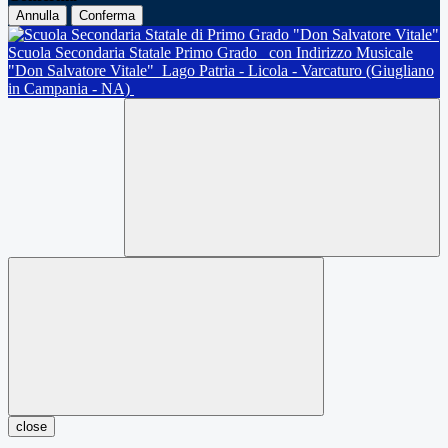
Annulla
Conferma
Scuola Secondaria Statale Primo Grado
con Indirizzo Musicale
"Don Salvatore Vitale"
Lago Patria - Licola - Varcaturo (Giugliano
in Campania - NA)
close