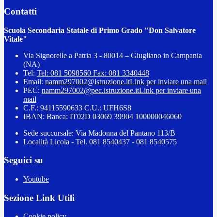
Contatti
Scuola Secondaria Statale di Primo Grado "Don Salvatore
Vitale"
Via Signorelle a Patria 3 - 80014 – Giugliano in Campania
(NA)
Tel:
Tel: 081 5098560 Fax: 081 3340448
Email:
namm297002@istruzione.it
Link per inviare una mail
PEC:
namm297002@pec.istruzione.it
Link per inviare una
mail
C.F.: 94115590633 C.U.: UFH6S8
IBAN: Banca: IT02D 03069 39904 100000046060
Sede succursale: Via Madonna del Pantano 113/B
Località Licola - Tel. 081 8540437 - 081 8540575
Seguici su
Youtube
Sezione Link Utili
Cookie policy