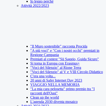
Io leggo perché
Attività 2022/2023
"Il Muro sostenibile" racconta Procida
"A più voci" e "Con i nostri occhi" premiati in
Regione Campania
Premiati al contest "Sii Saggio, Guida Sicuro"
Si torna in Europa con Erasmus+
"Voci del Silenzio" al Rione Terra
"Voci del Silenzio" al V e VIII Circolo Didattico
C'era una volta...
20 anni di Safer Internet Day 2023
VIAGGIO NELLA MEMORIA
"La mia cara pelosetta" primo premio tra "I
racconti dell'Oasi"
Clean up the world
L'agenda 2030 diventa mosaico
Attività 2021/2022