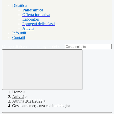
Didattica
Panoramica
Offerta formativa
Laboratori
I progetti delle classi
Attività
Info utili
Contatti
Campo di ricerca per le pagine del sito
Home
>
Attività
>
Attività 2021/2022
>
Gestione emergenza epidemiologica