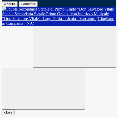
Annulla
Conferma
Scuola Secondaria Statale Primo Grado
con Indirizzo Musicale
"Don Salvatore Vitale"
Lago Patria - Licola - Varcaturo (Giugliano
in Campania - NA)
close