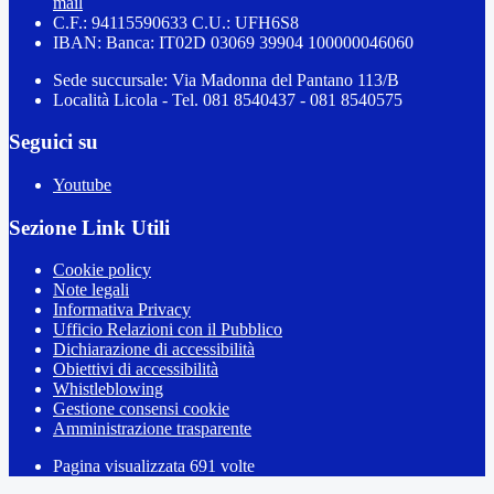
mail
C.F.: 94115590633 C.U.: UFH6S8
IBAN: Banca: IT02D 03069 39904 100000046060
Sede succursale: Via Madonna del Pantano 113/B
Località Licola - Tel. 081 8540437 - 081 8540575
Seguici su
Youtube
Sezione Link Utili
Cookie policy
Note legali
Informativa Privacy
Ufficio Relazioni con il Pubblico
Dichiarazione di accessibilità
Obiettivi di accessibilità
Whistleblowing
Gestione consensi cookie
Amministrazione trasparente
Pagina visualizzata
691
volte