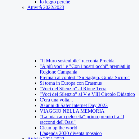
Io leggo perché
Attività 2022/2023
"Il Muro sostenibile" racconta Procida
"A più voci" e "Con i nostri occhi" premiati in
Regione Campania
Premiati al contest "Sii Saggio, Guida Sicuro"
Si torna in Europa con Erasmus+
"Voci del Silenzio" al Rione Terra
"Voci del Silenzio" al V e VIII Circolo Didattico
C'era una volta...
20 anni di Safer Internet Day 2023
VIAGGIO NELLA MEMORIA
"La mia cara pelosetta" primo premio tra "I
racconti dell'Oasi"
Clean up the world
L'agenda 2030 diventa mosaico
Attività 2021/2022