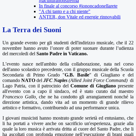
#laculturanonsiferma
In finale al concorso #iononcadonellarete
"A chi tanto e a chi niente"
ANTER, don Vitale ed energie rinnovabili
La Terra dei Suoni
Un grande evento per gli studenti dell'indirizzo musicale, che il 22
novembre hanno avuto l’onore di poter suonare durante l’udienza
del mercoledi del
Santo Padre in Vaticano.
L’evento nasce nell'ambito della collaborazione, nata nel corso
dell'anno scolastico precedente, con il gruppo musicale della Scuola
Secondaria di Primo Grado "
G.B. Basile
" di Giugliano e del
comando
NATO
del
JFC Naples
(Allied Joint Force Command)
di
Lago Patria, con il patrocinio del
Comune di Giugliano
presente
all'evento con a capo il sindaco, ed è stato curato dal maestro
Francesco Gallo,
che ne ha condotto gli arrangiamenti nonché la
direzione artistica, dando vita ad un momento di grande rilievo
artistico e formativo, contribuendo ad una performance unica.
I giovani musicisti hanno mostrato grande serietà ed entusiamo, che
li ha portati a vivere anche on sacrificio un'esperienza, grazie alla
quale la loro musica è arrivata dritta al cuore del Santo Padre, che li
ha ascoltati con profonda emozione nell’esecuzione di brani quali