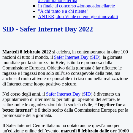
#laculturanonsiferma
In finale al concorso #iononcadonellarete
"A chi tanto e a chi niente"
ANTER, don Vitale ed energie rinnovabili
SID - Safer Internet Day 2022
Martedì 8 febbraio 2022
si celebra, in contemporanea in oltre 100
nazioni di tutto il mondo, il
Safer Internet Day
(
SID
), la giornata
mondiale per la sicurezza in Rete, istituita e promossa dalla
Commissione Europea. Obiettivo dalla giornata è far riflettere le
ragazze e i ragazzi non solo sull’uso consapevole della rete, ma
anche sul ruolo attivo e responsabile di ciascuno nella realizzazione
di Internet come luogo positivo e sicuro.
Nel corso degli anni, il
Safer Internet Day
(
SID
) è diventato un
appuntamento di riferimento per tutti gli operatori del settore, le
istituzioni e le organizzazioni della società civile,
“Together for a
better internet”
è il titolo scelto dalla Commissione Europea per la
promozione della giornata.
Il Safer Internet Centre Italiano ha optato anche quest’anno per
un'edizione online dell’evento,
martedì 8 febbraio dalle ore 10:00