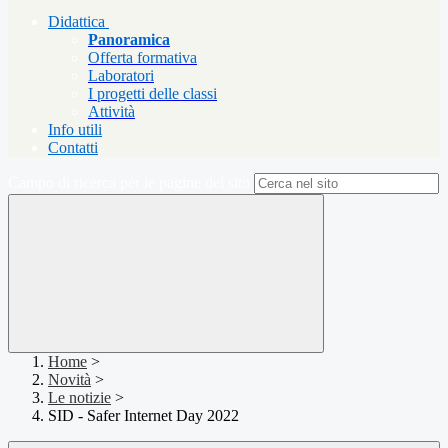
Didattica
Panoramica
Offerta formativa
Laboratori
I progetti delle classi
Attività
Info utili
Contatti
Campo di ricerca per le pagine del sito
Home
>
Novità
>
Le notizie
>
SID - Safer Internet Day 2022