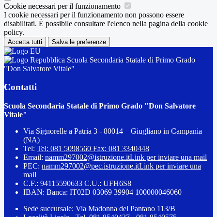
Cookie necessari per il funzionamento
I cookie necessari per il funzionamento non possono essere
disabilitati. È possibile consultare l'elenco nella pagina della cookie
policy.
Accetta tutti
Salva le preferenze
Scuola Secondaria Statale di Primo Grado
"Don Salvatore Vitale"
Contatti
Scuola Secondaria Statale di Primo Grado "Don Salvatore
Vitale"
Via Signorelle a Patria 3 - 80014 – Giugliano in Campania
(NA)
Tel:
Tel: 081 5098560 Fax: 081 3340448
Email:
namm297002@istruzione.it
Link per inviare una mail
PEC:
namm297002@pec.istruzione.it
Link per inviare una
mail
C.F.: 94115590633 C.U.: UFH6S8
IBAN: Banca: IT02D 03069 39904 100000046060
Sede succursale: Via Madonna del Pantano 113/B