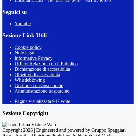
Località Licola - Tel. 081 8540437 - 081 8540575
Seguici su
Youtube
Sezione Link Utili
Cookie policy
Note legali
Informativa Privacy
Ufficio Relazioni con il Pubblico
Dichiarazione di accessibilità
Obiettivi di accessibilità
Whistleblowing
Gestione consensi cookie
Amministrazione trasparente
Pagina visualizzata
947
volte
Sezione Copyright
Copyright 2026 | Engineered and powered by Gruppo Spaggiari
Parma S.p.A. | Divisione Publishing & New Social Media