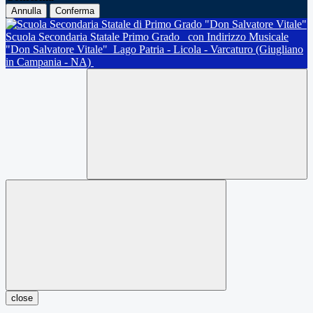
Annulla
Conferma
Scuola Secondaria Statale Primo Grado
con Indirizzo Musicale
"Don Salvatore Vitale"
Lago Patria - Licola - Varcaturo (Giugliano
in Campania - NA)
close