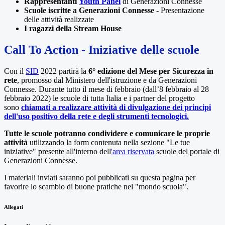
Rappresentanti
Youth Panel
di Generazioni Connesse
Scuole iscritte a Generazioni Connesse
- Presentazione
delle attività realizzate
I ragazzi della Stream House
Call To Action - Iniziative delle scuole
Con il
SID
2022 partirà la
6° edizione del Mese per Sicurezza in
rete
, promosso dal Ministero dell'istruzione e da Generazioni
Connesse. Durante tutto il mese di febbraio (da
ll’8 febbraio al 28
febbraio 2022)
le scuole di tutta Italia e i partner del progetto
sono
chiamati a realizzare attività di divulgazione dei principi
dell'uso positivo della rete e degli strumenti tecnologici.
Tutte le scuole potranno condividere e comunicare le proprie
attività
utilizzando la form contenuta nella sezione
"Le tue
iniziative" presente all'interno dell
'area riservata
scuole del portale di
Generazioni Connesse.
I materiali inviati saranno poi pubblicati su questa pagina per
favorire lo scambio di buone pratiche nel "mondo scuola".
Allegati