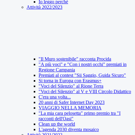
Io leggo perché
Attività 2022/2023
"Il Muro sostenibile" racconta Procida
"A più voci" e "Con i nostri occhi" premiati in
Regione Campania
Premiati al contest "Sii Saggio, Guida Sicuro"
Si torna in Europa con Erasmus+
"Voci del Silenzio" al Rione Terra
"Voci del Silenzio" al V e VIII Circolo Didattico
C'era una volta...
20 anni di Safer Internet Day 2023
VIAGGIO NELLA MEMORIA
"La mia cara pelosetta" primo premio tra "I
racconti dell'Oasi"
Clean up the world
L'agenda 2030 diventa mosaico
Attività 2021/2022