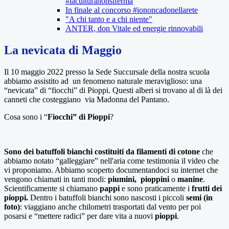
#laculturanonsiferma
In finale al concorso #iononcadonellarete
"A chi tanto e a chi niente"
ANTER, don Vitale ed energie rinnovabili
La nevicata di Maggio
Il 10 maggio 2022 presso la Sede Succursale della nostra scuola
abbiamo assistito ad un fenomeno naturale meraviglioso: una
“nevicata” di “fiocchi” di Pioppi. Questi alberi si trovano al di là dei
canneti che costeggiano via Madonna del Pantano.
Cosa sono i “
Fiocchi”
di Pioppi
?
Sono dei batuffoli bianchi costituiti da filamenti di cotone
che
abbiamo notato “galleggiare” nell'aria come testimonia il video che
vi proponiamo. Abbiamo scoperto documentandoci su internet che
vengono chiamati in tanti modi:
piumini,
pioppini
o
manine
.
Scientificamente si chiamano
pappi
e sono praticamente i
frutti dei
pioppi.
Dentro i batuffoli bianchi sono nascosti i piccoli
semi (in
foto)
: viaggiano anche chilometri trasportati dal vento per poi
posarsi e “mettere radici” per dare vita a nuovi
pioppi
.