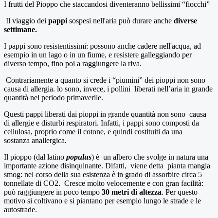
I frutti del Pioppo che staccandosi diventeranno bellissimi “fiocchi”
Il viaggio dei
pappi
sospesi nell'aria può durare anche
diverse
settimane.
I pappi sono resistentissimi: possono anche cadere nell'acqua, ad
esempio in un lago o in un fiume, e resistere galleggiando per
diverso tempo, fino poi a raggiungere la riva.
Contrariamente a quanto si crede i “piumini” dei pioppi non sono
causa di allergia. lo sono, invece, i pollini liberati nell’aria in grande
quantità nel periodo primaverile.
Questi pappi liberati dai pioppi in grande quantità non sono causa
di allergie e disturbi respiratori. Infatti, i pappi sono composti da
cellulosa, proprio come il cotone, e quindi costituiti da una
sostanza anallergica.
Il pioppo (dal latino
populus
) è un albero che svolge in natura una
importante azione disinquinante. Difatti, viene detta pianta mangia
smog: nel corso della sua esistenza è in grado di assorbire circa 5
tonnellate di CO2. Cresce molto velocemente e con gran facilità:
può raggiungere in poco tempo
30 metri di altezza
. Per questo
motivo si coltivano e si piantano per esempio lungo le strade e le
autostrade.