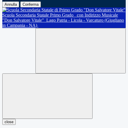
Annulla
Conferma
Scuola Secondaria Statale Primo Grado
con Indirizzo Musicale
"Don Salvatore Vitale"
Lago Patria - Licola - Varcaturo (Giugliano
in Campania - NA)
close