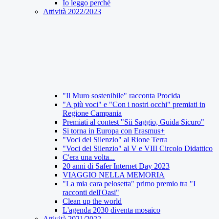
Io leggo perché
Attività 2022/2023
"Il Muro sostenibile" racconta Procida
"A più voci" e "Con i nostri occhi" premiati in
Regione Campania
Premiati al contest "Sii Saggio, Guida Sicuro"
Si torna in Europa con Erasmus+
"Voci del Silenzio" al Rione Terra
"Voci del Silenzio" al V e VIII Circolo Didattico
C'era una volta...
20 anni di Safer Internet Day 2023
VIAGGIO NELLA MEMORIA
"La mia cara pelosetta" primo premio tra "I
racconti dell'Oasi"
Clean up the world
L'agenda 2030 diventa mosaico
Attività 2021/2022