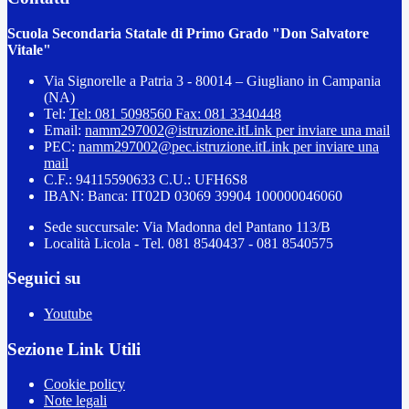
Scuola Secondaria Statale di Primo Grado "Don Salvatore
Vitale"
Via Signorelle a Patria 3 - 80014 – Giugliano in Campania
(NA)
Tel:
Tel: 081 5098560 Fax: 081 3340448
Email:
namm297002@istruzione.it
Link per inviare una mail
PEC:
namm297002@pec.istruzione.it
Link per inviare una
mail
C.F.: 94115590633 C.U.: UFH6S8
IBAN: Banca: IT02D 03069 39904 100000046060
Sede succursale: Via Madonna del Pantano 113/B
Località Licola - Tel. 081 8540437 - 081 8540575
Seguici su
Youtube
Sezione Link Utili
Cookie policy
Note legali