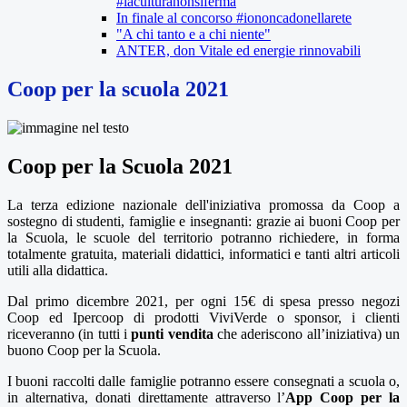
#laculturanonsiferma
In finale al concorso #iononcadonellarete
"A chi tanto e a chi niente"
ANTER, don Vitale ed energie rinnovabili
Coop per la scuola 2021
Coop per la Scuola 2021
La terza edizione nazionale dell'iniziativa promossa da Coop a
sostegno di studenti, famiglie e insegnanti: grazie ai buoni Coop per
la Scuola, le scuole del territorio potranno richiedere, in forma
totalmente gratuita, materiali didattici, informatici e tanti altri articoli
utili alla didattica.
Dal primo dicembre 2021, per ogni 15€ di spesa presso negozi
Coop ed Ipercoop di prodotti ViviVerde o sponsor, i clienti
riceveranno (in tutti i
punti vendita
che aderiscono all’iniziativa) un
buono Coop per la Scuola
.
I buoni raccolti dalle famiglie potranno essere consegnati a scuola o,
in alternativa, donati direttamente attraverso l’
App Coop per la