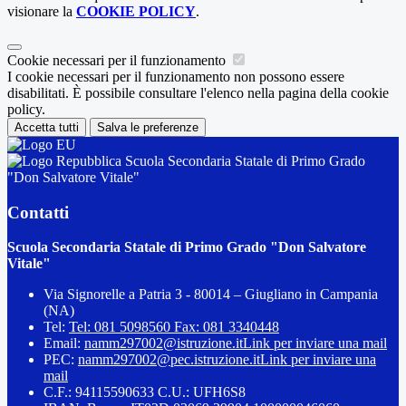
visionare la
COOKIE POLICY
.
Cookie necessari per il funzionamento
I cookie necessari per il funzionamento non possono essere
disabilitati. È possibile consultare l'elenco nella pagina della cookie
policy.
Accetta tutti
Salva le preferenze
Scuola Secondaria Statale di Primo Grado
"Don Salvatore Vitale"
Contatti
Scuola Secondaria Statale di Primo Grado "Don Salvatore
Vitale"
Via Signorelle a Patria 3 - 80014 – Giugliano in Campania
(NA)
Tel:
Tel: 081 5098560 Fax: 081 3340448
Email:
namm297002@istruzione.it
Link per inviare una mail
PEC:
namm297002@pec.istruzione.it
Link per inviare una
mail
C.F.: 94115590633 C.U.: UFH6S8