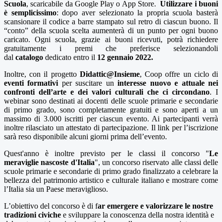
Scuola
, scaricabile da Google Play o App Store.
Utilizzare i buoni
è semplicissimo
: dopo aver selezionato la propria scuola basterà
scansionare il codice a barre stampato sul retro di ciascun buono. Il
“conto” della scuola scelta aumenterà di un punto per ogni buono
caricato. Ogni scuola, grazie ai buoni ricevuti, potrà richiedere
gratuitamente i premi che preferisce selezionandoli
dal
catalogo
dedicato entro il
12 gennaio 2022.
Inoltre, con il progetto
Didattic@Insieme
, Coop offre un ciclo di
eventi formativi
per suscitare un
interesse nuovo e attuale nei
confronti dell’
arte
e dei
valori culturali che ci circondano
.
I
webinar sono destinati ai
docenti delle scuole primarie e secondarie
di primo grado,
sono
completamente gratuiti
e sono aperti a un
massimo di 3.000 iscritti per ciascun evento. Ai partecipanti verrà
inoltre rilasciato un attestato di partecipazione.
Il link per l’iscrizione
sarà reso disponibile alcuni giorni prima dell’evento.
Quest'anno è inoltre previsto per le classi il concorso "
Le
meraviglie nascoste d'Italia
", un concorso riservato alle classi delle
scuole primarie e secondarie di primo grado finalizzato a
celebrare la
bellezza del patrimonio artistico e culturale italiano e mostrare come
l’Italia sia un Paese meraviglioso.
L’obiettivo del concorso è di f
ar emergere e valorizzare le nostre
tradizioni civiche
e sviluppare la conoscenza della nostra identità e