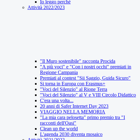
Io leggo perché
Attività 2022/2023
"Il Muro sostenibile" racconta Procida
"A più voci" e "Con i nostri occhi" premiati in
Regione Campania
Premiati al contest "Sii Saggio, Guida Sicuro"
Si torna in Europa con Erasmus+
"Voci del Silenzio" al Rione Terra
"Voci del Silenzio" al V e VIII Circolo Didattico
C'era una volta...
20 anni di Safer Internet Day 2023
VIAGGIO NELLA MEMORIA
"La mia cara pelosetta" primo premio tra "I
racconti dell'Oasi"
Clean up the world
L'agenda 2030 diventa mosaico
Attività 2021/2022