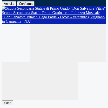
Annulla
Conferma
Scuola Secondaria Statale Primo Grado
con Indirizzo Musicale
"Don Salvatore Vitale"
Lago Patria - Licola - Varcaturo (Giugliano
in Campania - NA)
close