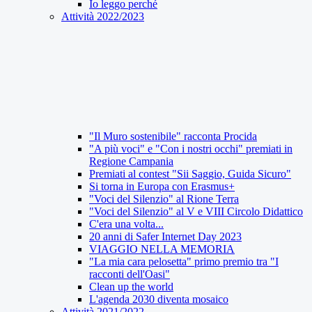
Io leggo perché
Attività 2022/2023
"Il Muro sostenibile" racconta Procida
"A più voci" e "Con i nostri occhi" premiati in
Regione Campania
Premiati al contest "Sii Saggio, Guida Sicuro"
Si torna in Europa con Erasmus+
"Voci del Silenzio" al Rione Terra
"Voci del Silenzio" al V e VIII Circolo Didattico
C'era una volta...
20 anni di Safer Internet Day 2023
VIAGGIO NELLA MEMORIA
"La mia cara pelosetta" primo premio tra "I
racconti dell'Oasi"
Clean up the world
L'agenda 2030 diventa mosaico
Attività 2021/2022