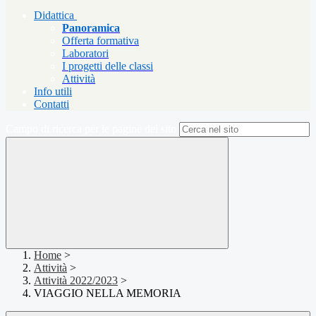
Didattica
Panoramica
Offerta formativa
Laboratori
I progetti delle classi
Attività
Info utili
Contatti
Campo di ricerca per le pagine del sito
Home
>
Attività
>
Attività 2022/2023
>
VIAGGIO NELLA MEMORIA