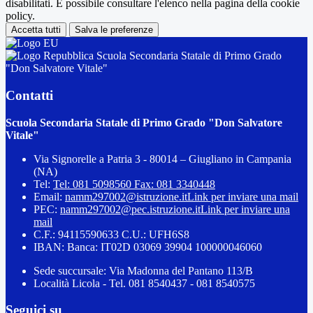
disabilitati. È possibile consultare l'elenco nella pagina della cookie
policy.
Accetta tutti
Salva le preferenze
Scuola Secondaria Statale di Primo Grado
"Don Salvatore Vitale"
Contatti
Scuola Secondaria Statale di Primo Grado "Don Salvatore
Vitale"
Via Signorelle a Patria 3 - 80014 – Giugliano in Campania
(NA)
Tel:
Tel: 081 5098560 Fax: 081 3340448
Email:
namm297002@istruzione.it
Link per inviare una mail
PEC:
namm297002@pec.istruzione.it
Link per inviare una
mail
C.F.: 94115590633 C.U.: UFH6S8
IBAN: Banca: IT02D 03069 39904 100000046060
Sede succursale: Via Madonna del Pantano 113/B
Località Licola - Tel. 081 8540437 - 081 8540575
Seguici su