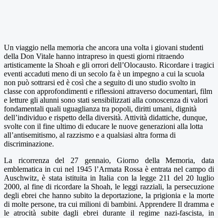
Un viaggio nella memoria che ancora una volta i giovani studenti
della Don Vitale hanno intrapreso in questi giorni ritraendo
artisticamente la Shoah e gli orrori dell’Olocausto. Ricordare i tragici
eventi accaduti meno di un secolo fa è un impegno a cui la scuola
non può sottrarsi ed è così che a seguito di uno studio svolto in
classe con approfondimenti e riflessioni attraverso documentari, film
e letture gli alunni sono stati sensibilizzati alla conoscenza di valori
fondamentali quali uguaglianza tra popoli, diritti umani, dignità
dell’individuo e rispetto della diversità. Attività didattiche, dunque,
svolte con il fine ultimo di educare le nuove generazioni alla lotta
all’antisemitismo, al razzismo e a qualsiasi altra forma di
discriminazione.
La ricorrenza del 27 gennaio, Giorno della Memoria, data
emblematica in cui nel 1945 l’Armata Rossa è entrata nel campo di
Auschwitz, è stata istituita in Italia con la legge 211 del 20 luglio
2000, al fine di ricordare la Shoah, le leggi razziali, la persecuzione
degli ebrei che hanno subito la deportazione, la prigionia e la morte
di molte persone, tra cui milioni di bambini. Apprendere Il dramma e
le atrocità subite dagli ebrei durante il regime nazi-fascista, in