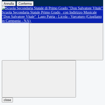
Annulla
Conferma
Scuola Secondaria Statale Primo Grado
con Indirizzo Musicale
"Don Salvatore Vitale"
Lago Patria - Licola - Varcaturo (Giugliano
in Campania - NA)
close