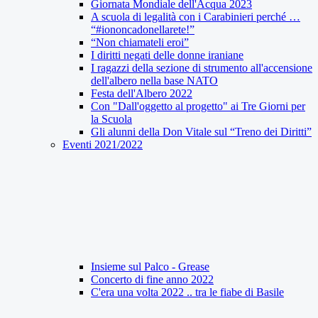
Giornata Mondiale dell'Acqua 2023
A scuola di legalità con i Carabinieri perché …
“#iononcadonellarete!”
“Non chiamateli eroi”
I diritti negati delle donne iraniane
I ragazzi della sezione di strumento all'accensione
dell'albero nella base NATO
Festa dell'Albero 2022
Con "Dall'oggetto al progetto" ai Tre Giorni per
la Scuola
Gli alunni della Don Vitale sul “Treno dei Diritti”
Eventi 2021/2022
Insieme sul Palco - Grease
Concerto di fine anno 2022
C'era una volta 2022 .. tra le fiabe di Basile