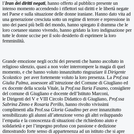
l’
Iran dei diritti negati
, hanno offerto al pubblico presente un
intenso momento accendendo i riflettori sui diritti e le libertà negate
nel Paese e sulla situazione delle donne iraniane. Hanno dato vita ad
una generazione cresciuta sotto un regime di terrore e repressione in
uno dei paesi più belli del mondo, hanno spiegato il dramma che le
loro coetanee stanno vivendo, hanno gridato la loro indignazione per
tutte le donne uccise per il solo desiderio di esprimere la loro
femminilità.
Grande emozione negli occhi dei presenti che hanno ascoltato in
religioso silenzio, quasi a non voler interrompere la magia di quel
momento, e che hanno voluto innanzitutto ringraziare il
Dirigente
Scolastico
per aver fortemente voluto la loro presenza. La
Prof.ssa
Giulia Palma
, assessore all’istruzione del Comune di Giugliano ed
ex docente della scuola Vitale, la
Prof.ssa Ilaria Fasano
, consigliere
del comune di Giugliano e docente dell’Istituto Marconi,
le Dirigenti del V e VIII Circolo Didattico di Giugliano,
Prof.ssa
Sabrina Zinno
e
Rosaria Perillo
, hanno rivolto vivissimi
complimenti alla Prof.ssa
Gloria Gaudino
per aver innanzitutto
sensibilizzato gli alunni all’attenzione verso gli altri sviluppando
l’empatia e la conoscenza di situazioni che richiedono aiuto e
solidarietà e per l’impegno profuso con passione e dedizione
dimostrando forte senso di appartenenza ad un istituto che si apre