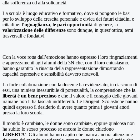
alla sofferenza ed alla solidarietà.
La scuola è luogo educativo e formativo, dove si pongono le basi
per lo sviluppo della crescita personale e civica dei futuri cittadini e
cittadine:
l’uguaglianza
,
le pari opportunità
di genere, la
valorizzazione delle differenze
sono dunque, in quest’ottica, temi
trasversali e fondativi.
Con la voce rotta dall’emozione hanno espresso i loro ringraziamenti
e apprezzamenti agli alunni della 3N che, con il loro entusiasmo,
hanno garantito la riuscita della rappresentazione dimostrando
capacità espressive e sensibilità davvero notevoli.
La forte collaborazione con la docente ha evidenziato, in ciascuno di
essi, una miniera inesauribile di potenzialità, la comprensione che
la
libertà è un bene prezioso
e che il valore e il coraggio delle giovani
iraniane non li ha lasciati indifferenti. Le Dirigenti Scolastiche hanno
quindi espresso il desiderio di avere quanto prima i giovani attori
presso la loro scuola.
Il mondo è cambiato, le donne sono cambiate, eppure qualcosa non
ha subito lo stesso processo se ancora le donne chiedono
LIBERTA'
. Gli alunni hanno capito che manca ancora attenzione