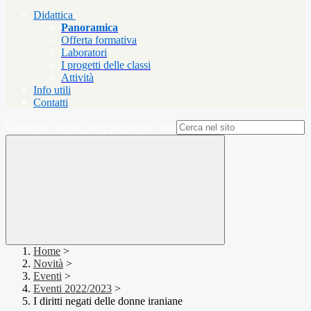
Didattica
Panoramica
Offerta formativa
Laboratori
I progetti delle classi
Attività
Info utili
Contatti
Campo di ricerca per le pagine del sito
Home
>
Novità
>
Eventi
>
Eventi 2022/2023
>
I diritti negati delle donne iraniane