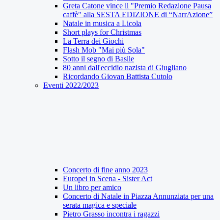
Greta Catone vince il "Premio Redazione Pausa
caffè" alla SESTA EDIZIONE di “NarrAzione”
Natale in musica a Licola
Short plays for Christmas
La Terra dei Giochi
Flash Mob "Mai più Sola"
Sotto il segno di Basile
80 anni dall'eccidio nazista di Giugliano
Ricordando Giovan Battista Cutolo
Eventi 2022/2023
Concerto di fine anno 2023
Europei in Scena - Sister Act
Un libro per amico
Concerto di Natale in Piazza Annunziata per una
serata magica e speciale
Pietro Grasso incontra i ragazzi