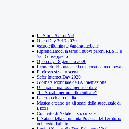
La Storia Siamo Noi
Open Day 2019/2020
#scuoleilluminate #andràtuttobene
Riprendiamoci la terra: i nuovi parchi RESIT e
San Giuseppiello
Open day 18 gennaio 2020
Leonardo Fibonacci e la matematica medioevale
E adesso si va in scena
Safer Internet Day 2020
Giornata Mondiale dell'Alimentazione
Una panchina rossa per ricordare
“La Shoah: per non dimenticare”
Palermo chiama Italia
Musica e teatro tra gli spazi della succursale di
Licola
Concerto di Natale in succursale
Il Natale della Comunità Polacca del Territorio
nel nostro Istituto
Luci di Natale alla Don Salvatore Vitale