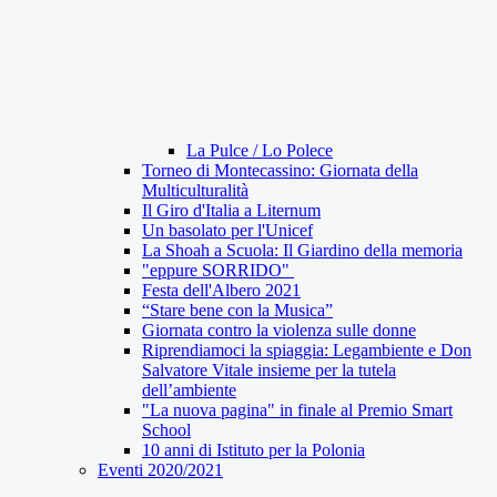
La Pulce / Lo Polece
Torneo di Montecassino: Giornata della
Multiculturalità
Il Giro d'Italia a Liternum
Un basolato per l'Unicef
La Shoah a Scuola: Il Giardino della memoria
"eppure SORRIDO"
Festa dell'Albero 2021
“Stare bene con la Musica”
Giornata contro la violenza sulle donne
Riprendiamoci la spiaggia: Legambiente e Don
Salvatore Vitale insieme per la tutela
dell’ambiente
"La nuova pagina" in finale al Premio Smart
School
10 anni di Istituto per la Polonia
Eventi 2020/2021