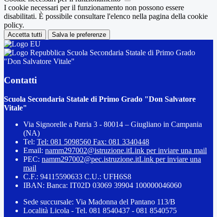
I cookie necessari per il funzionamento non possono essere
disabilitati. È possibile consultare l'elenco nella pagina della cookie
policy.
Accetta tutti
Salva le preferenze
Scuola Secondaria Statale di Primo Grado
"Don Salvatore Vitale"
Contatti
Scuola Secondaria Statale di Primo Grado "Don Salvatore
Vitale"
Via Signorelle a Patria 3 - 80014 – Giugliano in Campania
(NA)
Tel:
Tel: 081 5098560 Fax: 081 3340448
Email:
namm297002@istruzione.it
Link per inviare una mail
PEC:
namm297002@pec.istruzione.it
Link per inviare una
mail
C.F.: 94115590633 C.U.: UFH6S8
IBAN: Banca: IT02D 03069 39904 100000046060
Sede succursale: Via Madonna del Pantano 113/B
Località Licola - Tel. 081 8540437 - 081 8540575