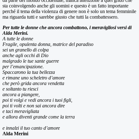
da parte del mondo occidentale, manca attenzione a quel grido che
sta coinvolgendo anche gli uomini e questo è un fatto importante
perché il tema della violenza di genere non è solo un tema femminile
ma riguarda tutti e sarebbe giusto che tutti la combattessero.
Per tutte le donne che ancora combattono, i meravigliosi versi di
Alda Merini.
A tutte le donne
Fragile, opulenta donna, matrice del paradiso
sei un granello di colpa
anche agli occhi di Dio
malgrado le tue sante guerre
per l’emancipazione.
Spaccarono la tua bellezza
e rimane uno scheletro d’amore
che però grida ancora vendetta
e soltanto tu riesci
ancora a piangere,
poi ti volgi e vedi ancora i tuoi figli,
poi ti volti e non sai ancora dire
e taci meravigliata
e allora diventi grande come la terra
e innalzi il tuo canto d’amore
Alda Merini