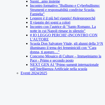
Suoni...amo insieme
Incontro formativo "Bullismo e Cyberbullismo:
Strumenti e responsabilità condivise Scuola-
Famiglia”
Leggere è il più bel viaggio! #ioleggoperchè
Il viaggio dei sogni a colori
Incontro con l’autrice di "Santo Romano. La
notte in cui Napoli rimase in silenzio"
# IO LEGGO PERCHE'-INCONTRO CON
L'AUTORE
Scuola Don Salvatore Vitale, gli alunni della 3^N
illuminano il tema dei femminicidi con “Cara
donna, ti auguro…”
Concorso Mosaico di Culture – Immaginiamo la
Pace - Primo e secondo posto
NEXT GEN AI “Primo summit internazionale
sull’Intelligenza Artificiale nella scuola
Eventi 2024/2025