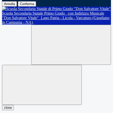
Annulla
Conferma
Scuola Secondaria Statale Primo Grado
con Indirizzo Musicale
"Don Salvatore Vitale"
Lago Patria - Licola - Varcaturo (Giugliano
in Campania - NA)
close