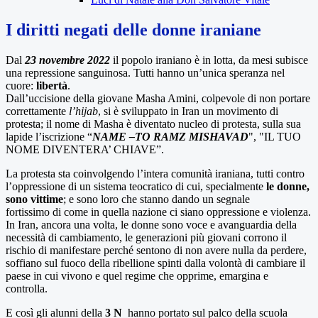
I diritti negati delle donne iraniane
Dal
23 novembre 2022
il popolo iraniano è in lotta, da mesi subisce
una repressione sanguinosa. Tutti hanno un’unica speranza nel
cuore:
libertà
.
Dall’uccisione della giovane Masha Amini, colpevole di non portare
correttamente
l’hijab
, si è sviluppato in Iran un movimento di
protesta; il nome di Masha è diventato nucleo di protesta, sulla sua
lapide l’iscrizione “
NAME –TO RAMZ MISHAVAD
", "IL TUO
NOME DIVENTERA’ CHIAVE”.
La protesta sta coinvolgendo l’intera comunità iraniana, tutti contro
l’oppressione di un sistema teocratico di cui, specialmente
le donne,
sono vittime
; e sono loro che stanno dando un segnale
fortissimo di come in quella nazione ci siano oppressione e violenza.
In Iran, ancora una volta, le donne sono voce e avanguardia della
necessità di cambiamento, le generazioni più giovani corrono il
rischio di manifestare perché sentono di non avere nulla da perdere,
soffiano sul fuoco della ribellione spinti dalla volontà di cambiare il
paese in cui vivono e quel regime che opprime, emargina e
controlla.
E così gli alunni della
3 N
hanno portato sul palco della scuola