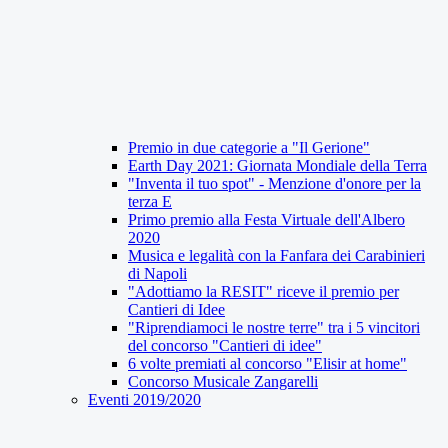
Premio in due categorie a "Il Gerione"
Earth Day 2021: Giornata Mondiale della Terra
"Inventa il tuo spot" - Menzione d'onore per la
terza E
Primo premio alla Festa Virtuale dell'Albero
2020
Musica e legalità con la Fanfara dei Carabinieri
di Napoli
"Adottiamo la RESIT" riceve il premio per
Cantieri di Idee
"Riprendiamoci le nostre terre" tra i 5 vincitori
del concorso "Cantieri di idee"
6 volte premiati al concorso "Elisir at home"
Concorso Musicale Zangarelli
Eventi 2019/2020