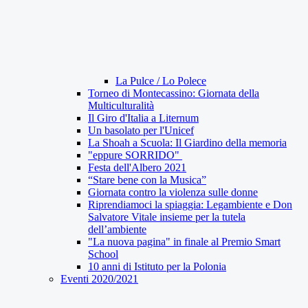
La Pulce / Lo Polece
Torneo di Montecassino: Giornata della
Multiculturalità
Il Giro d'Italia a Liternum
Un basolato per l'Unicef
La Shoah a Scuola: Il Giardino della memoria
"eppure SORRIDO"
Festa dell'Albero 2021
“Stare bene con la Musica”
Giornata contro la violenza sulle donne
Riprendiamoci la spiaggia: Legambiente e Don
Salvatore Vitale insieme per la tutela
dell’ambiente
"La nuova pagina" in finale al Premio Smart
School
10 anni di Istituto per la Polonia
Eventi 2020/2021