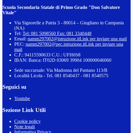
Scuola Secondaria Statale di Primo Grado "Don Salvatore
Vitale"
Via Signorelle a Patria 3 - 80014 – Giugliano in Campania
(NA)
Tel:
Tel: 081 5098560 Fax: 081 3340448
Email:
namm297002@istruzione.it
Link per inviare una mail
PEC:
namm297002@pec.istruzione.it
Link per inviare una
mail
C.F.: 94115590633 C.U.: UFH6S8
IBAN: Banca: IT02D 03069 39904 100000046060
Sede succursale: Via Madonna del Pantano 113/B
Località Licola - Tel. 081 8540437 - 081 8540575
Seguici su
Youtube
Sezione Link Utili
Cookie policy
Note legali
Informativa Privacy