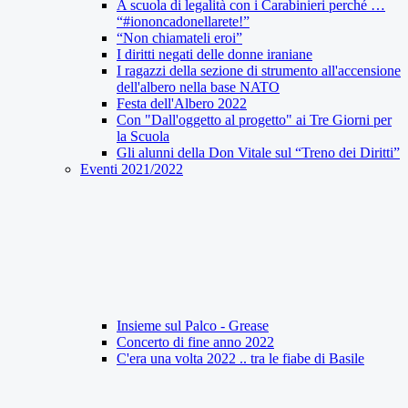
A scuola di legalità con i Carabinieri perché …
“#iononcadonellarete!”
“Non chiamateli eroi”
I diritti negati delle donne iraniane
I ragazzi della sezione di strumento all'accensione
dell'albero nella base NATO
Festa dell'Albero 2022
Con "Dall'oggetto al progetto" ai Tre Giorni per
la Scuola
Gli alunni della Don Vitale sul “Treno dei Diritti”
Eventi 2021/2022
Insieme sul Palco - Grease
Concerto di fine anno 2022
C'era una volta 2022 .. tra le fiabe di Basile