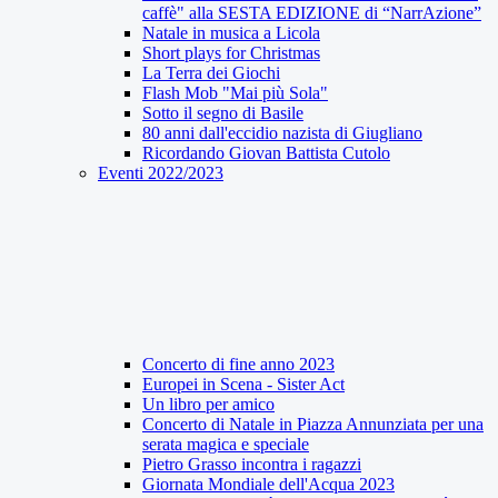
caffè" alla SESTA EDIZIONE di “NarrAzione”
Natale in musica a Licola
Short plays for Christmas
La Terra dei Giochi
Flash Mob "Mai più Sola"
Sotto il segno di Basile
80 anni dall'eccidio nazista di Giugliano
Ricordando Giovan Battista Cutolo
Eventi 2022/2023
Concerto di fine anno 2023
Europei in Scena - Sister Act
Un libro per amico
Concerto di Natale in Piazza Annunziata per una
serata magica e speciale
Pietro Grasso incontra i ragazzi
Giornata Mondiale dell'Acqua 2023