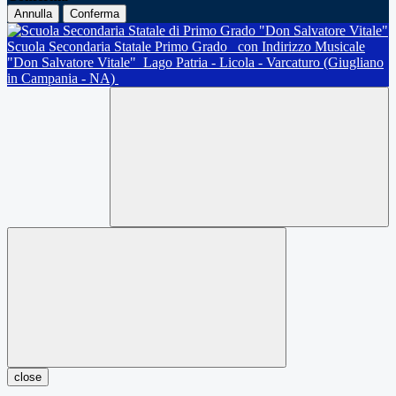
Annulla
Conferma
Scuola Secondaria Statale Primo Grado
con Indirizzo Musicale
"Don Salvatore Vitale"
Lago Patria - Licola - Varcaturo (Giugliano
in Campania - NA)
close