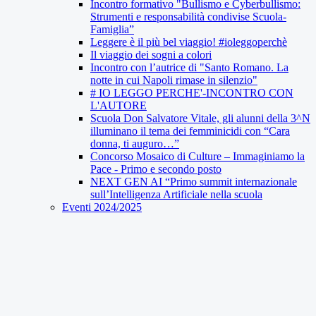
Incontro formativo "Bullismo e Cyberbullismo:
Strumenti e responsabilità condivise Scuola-
Famiglia”
Leggere è il più bel viaggio! #ioleggoperchè
Il viaggio dei sogni a colori
Incontro con l’autrice di "Santo Romano. La
notte in cui Napoli rimase in silenzio"
# IO LEGGO PERCHE'-INCONTRO CON
L'AUTORE
Scuola Don Salvatore Vitale, gli alunni della 3^N
illuminano il tema dei femminicidi con “Cara
donna, ti auguro…”
Concorso Mosaico di Culture – Immaginiamo la
Pace - Primo e secondo posto
NEXT GEN AI “Primo summit internazionale
sull’Intelligenza Artificiale nella scuola
Eventi 2024/2025