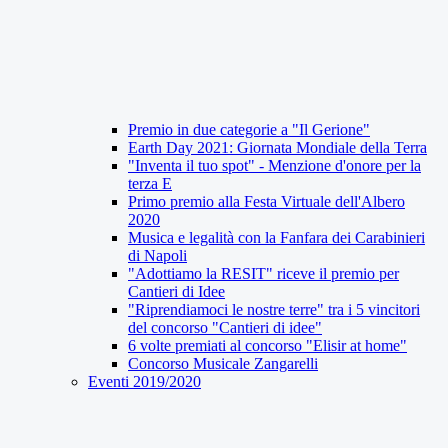
Premio in due categorie a "Il Gerione"
Earth Day 2021: Giornata Mondiale della Terra
"Inventa il tuo spot" - Menzione d'onore per la
terza E
Primo premio alla Festa Virtuale dell'Albero
2020
Musica e legalità con la Fanfara dei Carabinieri
di Napoli
"Adottiamo la RESIT" riceve il premio per
Cantieri di Idee
"Riprendiamoci le nostre terre" tra i 5 vincitori
del concorso "Cantieri di idee"
6 volte premiati al concorso "Elisir at home"
Concorso Musicale Zangarelli
Eventi 2019/2020