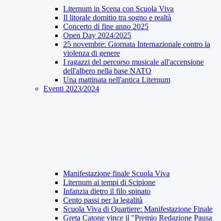
Liternum in Scena con Scuola Viva
Il litorale domitio tra sogno e realtà
Concerto di fine anno 2025
Open Day 2024/2025
25 novembre: Giornata Internazionale contro la
violenza di genere
I ragazzi del percorso musicale all'accensione
dell'albero nella base NATO
Una mattinata nell'antica Liternum
Eventi 2023/2024
Manifestazione finale Scuola Viva
Liternum ai tempi di Scipione
Infanzia dietro il filo spinato
Cento passi per la legalità
Scuola Viva di Quartiere: Manifestazione Finale
Greta Catone vince il "Premio Redazione Pausa