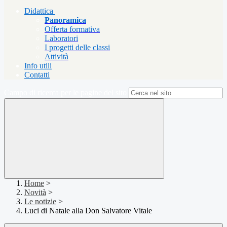
Didattica
Panoramica
Offerta formativa
Laboratori
I progetti delle classi
Attività
Info utili
Contatti
Campo di ricerca per le pagine del sito
Home
>
Novità
>
Le notizie
>
Luci di Natale alla Don Salvatore Vitale