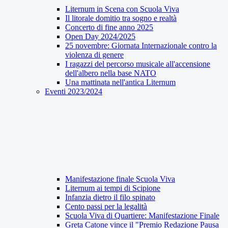
Liternum in Scena con Scuola Viva
Il litorale domitio tra sogno e realtà
Concerto di fine anno 2025
Open Day 2024/2025
25 novembre: Giornata Internazionale contro la
violenza di genere
I ragazzi del percorso musicale all'accensione
dell'albero nella base NATO
Una mattinata nell'antica Liternum
Eventi 2023/2024
Manifestazione finale Scuola Viva
Liternum ai tempi di Scipione
Infanzia dietro il filo spinato
Cento passi per la legalità
Scuola Viva di Quartiere: Manifestazione Finale
Greta Catone vince il "Premio Redazione Pausa