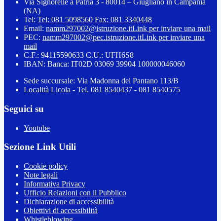
Via Signorelle a Patria 3 - 80014 – Giugliano in Campania
(NA)
Tel:
Tel: 081 5098560 Fax: 081 3340448
Email:
namm297002@istruzione.it
Link per inviare una mail
PEC:
namm297002@pec.istruzione.it
Link per inviare una
mail
C.F.: 94115590633 C.U.: UFH6S8
IBAN: Banca: IT02D 03069 39904 100000046060
Sede succursale: Via Madonna del Pantano 113/B
Località Licola - Tel. 081 8540437 - 081 8540575
Seguici su
Youtube
Sezione Link Utili
Cookie policy
Note legali
Informativa Privacy
Ufficio Relazioni con il Pubblico
Dichiarazione di accessibilità
Obiettivi di accessibilità
Whistleblowing