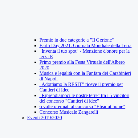
Premio in due categorie a "Il Gerione"
Earth Day 2021: Giornata Mondiale della Terra
"Inventa il tuo spot" - Menzione d'onore per la
terza E
Primo premio alla Festa Virtuale dell'Albero
2020
Musica e legalità con la Fanfara dei Carabinieri
di Napoli
"Adottiamo la RESIT" riceve il premio per
Cantieri di Idee
"Riprendiamoci le nostre terre" tra i 5 vincitori
del concorso "Cantieri di idee"
6 volte premiati al concorso "Elisir at home"
Concorso Musicale Zangarelli
Eventi 2019/2020