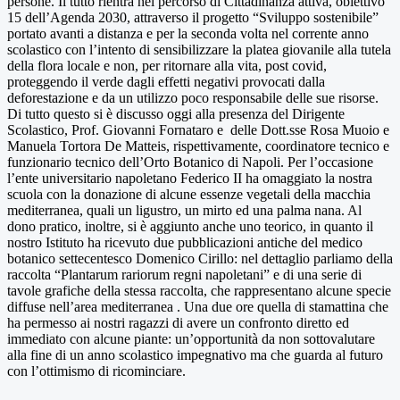
persone. Il tutto rientra nel percorso di Cittadinanza attiva, obiettivo
15 dell’Agenda 2030, attraverso il progetto “Sviluppo sostenibile”
portato avanti a distanza e per la seconda volta nel corrente anno
scolastico con l’intento di sensibilizzare la platea giovanile alla tutela
della flora locale e non, per ritornare alla vita, post covid,
proteggendo il verde dagli effetti negativi provocati dalla
deforestazione e da un utilizzo poco responsabile delle sue risorse.
Di tutto questo si è discusso oggi alla presenza del Dirigente
Scolastico, Prof. Giovanni Fornataro e delle Dott.sse Rosa Muoio e
Manuela Tortora De Matteis, rispettivamente, coordinatore tecnico e
funzionario tecnico dell’Orto Botanico di Napoli. Per l’occasione
l’ente universitario napoletano Federico II ha omaggiato la nostra
scuola con la donazione di alcune essenze vegetali della macchia
mediterranea, quali un ligustro, un mirto ed una palma nana. Al
dono pratico, inoltre, si è aggiunto anche uno teorico, in quanto il
nostro Istituto ha ricevuto due pubblicazioni antiche del medico
botanico settecentesco Domenico Cirillo: nel dettaglio parliamo della
raccolta “Plantarum rariorum regni napoletani” e di una serie di
tavole grafiche della stessa raccolta, che rappresentano alcune specie
diffuse nell’area mediterranea . Una due ore quella di stamattina che
ha permesso ai nostri ragazzi di avere un confronto diretto ed
immediato con alcune piante: un’opportunità da non sottovalutare
alla fine di un anno scolastico impegnativo ma che guarda al futuro
con l’ottimismo di ricominciare.