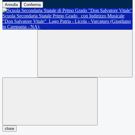
Annulla
Conferma
Scuola Secondaria Statale Primo Grado
con Indirizzo Musicale
"Don Salvatore Vitale"
Lago Patria - Licola - Varcaturo (Giugliano
in Campania - NA)
close