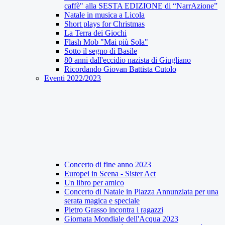
caffè" alla SESTA EDIZIONE di “NarrAzione”
Natale in musica a Licola
Short plays for Christmas
La Terra dei Giochi
Flash Mob "Mai più Sola"
Sotto il segno di Basile
80 anni dall'eccidio nazista di Giugliano
Ricordando Giovan Battista Cutolo
Eventi 2022/2023
Concerto di fine anno 2023
Europei in Scena - Sister Act
Un libro per amico
Concerto di Natale in Piazza Annunziata per una
serata magica e speciale
Pietro Grasso incontra i ragazzi
Giornata Mondiale dell'Acqua 2023