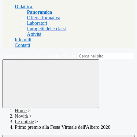
Didattica
Panoramica
Offerta formativa
Laboratori
I progetti delle classi
Attività
Info utili
Contatti
Campo di ricerca per le pagine del sito
Home
>
Novità
>
Le notizie
>
Primo premio alla Festa Virtuale dell'Albero 2020