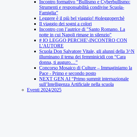
Incontro formativo "Bullismo e Cyberbullismo:
Strumenti e responsabilità condivise Scuola-
Famiglia”
Leggere è il più bel viaggio! #ioleggoperchè
Il viaggio dei sogni a colori
Incontro con l’autrice di "Santo Romano. La
notte in cui Napoli rimase in silenzio"
# IO LEGGO PERCHE'-INCONTRO CON
L'AUTORE
Scuola Don Salvatore Vitale, gli alunni della 3^N
illuminano il tema dei femminicidi con “Cara
donna, ti auguro…”
Concorso Mosaico di Culture – Immaginiamo la
Pace - Primo e secondo posto
NEXT GEN AI “Primo summit internazionale
sull’Intelligenza Artificiale nella scuola
Eventi 2024/2025