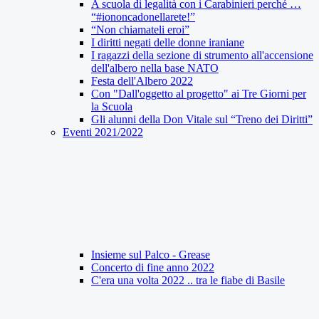
A scuola di legalità con i Carabinieri perché …
“#iononcadonellarete!”
“Non chiamateli eroi”
I diritti negati delle donne iraniane
I ragazzi della sezione di strumento all'accensione
dell'albero nella base NATO
Festa dell'Albero 2022
Con "Dall'oggetto al progetto" ai Tre Giorni per
la Scuola
Gli alunni della Don Vitale sul “Treno dei Diritti”
Eventi 2021/2022
Insieme sul Palco - Grease
Concerto di fine anno 2022
C'era una volta 2022 .. tra le fiabe di Basile