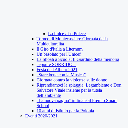
La Pulce / Lo Polece
Torneo di Montecassino: Giornata della
Multiculturalità
Il Giro d'Italia a Liternum
Un basolato per l'Unicef
La Shoah a Scuola: Il Giardino della memoria
"eppure SORRIDO"
Festa dell'Albero 2021
“Stare bene con la Musica”
Giornata contro la violenza sulle donne
Riprendiamoci la spiaggia: Legambiente e Don
Salvatore Vitale insieme per la tutela
dell’ambiente
"La nuova pagina" in finale al Premio Smart
School
10 anni di Istituto per la Polonia
Eventi 2020/2021