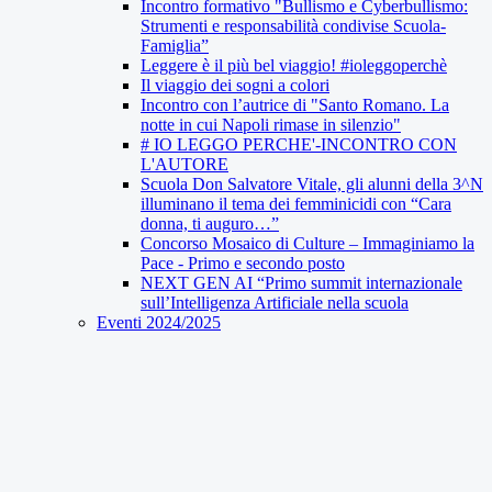
Incontro formativo "Bullismo e Cyberbullismo:
Strumenti e responsabilità condivise Scuola-
Famiglia”
Leggere è il più bel viaggio! #ioleggoperchè
Il viaggio dei sogni a colori
Incontro con l’autrice di "Santo Romano. La
notte in cui Napoli rimase in silenzio"
# IO LEGGO PERCHE'-INCONTRO CON
L'AUTORE
Scuola Don Salvatore Vitale, gli alunni della 3^N
illuminano il tema dei femminicidi con “Cara
donna, ti auguro…”
Concorso Mosaico di Culture – Immaginiamo la
Pace - Primo e secondo posto
NEXT GEN AI “Primo summit internazionale
sull’Intelligenza Artificiale nella scuola
Eventi 2024/2025