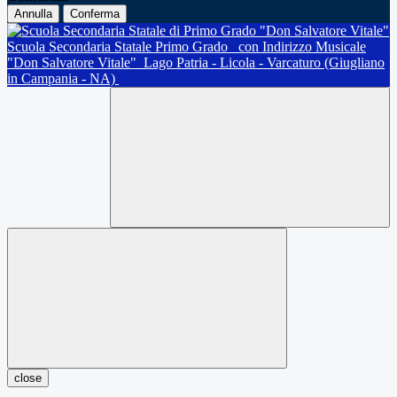
Annulla
Conferma
Scuola Secondaria Statale Primo Grado
con Indirizzo Musicale
"Don Salvatore Vitale"
Lago Patria - Licola - Varcaturo (Giugliano
in Campania - NA)
close