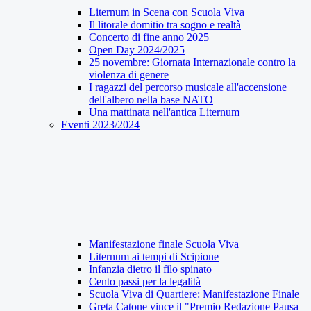
Liternum in Scena con Scuola Viva
Il litorale domitio tra sogno e realtà
Concerto di fine anno 2025
Open Day 2024/2025
25 novembre: Giornata Internazionale contro la
violenza di genere
I ragazzi del percorso musicale all'accensione
dell'albero nella base NATO
Una mattinata nell'antica Liternum
Eventi 2023/2024
Manifestazione finale Scuola Viva
Liternum ai tempi di Scipione
Infanzia dietro il filo spinato
Cento passi per la legalità
Scuola Viva di Quartiere: Manifestazione Finale
Greta Catone vince il "Premio Redazione Pausa