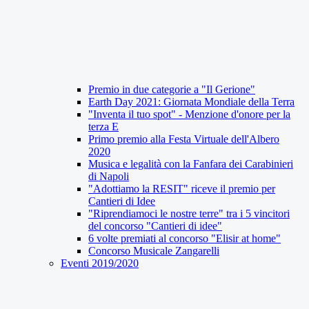
Premio in due categorie a "Il Gerione"
Earth Day 2021: Giornata Mondiale della Terra
"Inventa il tuo spot" - Menzione d'onore per la
terza E
Primo premio alla Festa Virtuale dell'Albero
2020
Musica e legalità con la Fanfara dei Carabinieri
di Napoli
"Adottiamo la RESIT" riceve il premio per
Cantieri di Idee
"Riprendiamoci le nostre terre" tra i 5 vincitori
del concorso "Cantieri di idee"
6 volte premiati al concorso "Elisir at home"
Concorso Musicale Zangarelli
Eventi 2019/2020