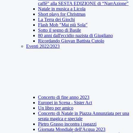
caffè" alla SESTA EDIZIONE di “NarrAzione”
Natale in musica a Licola
Short plays for Christmas
La Terra dei Giochi
Flash Mob "Mai più Sola"
Sotto il segno di Basile
80 anni dall'eccidio nazista di Giugliano
Ricordando Giovan Battista Cutolo
Eventi 2022/2023
Concerto di fine anno 2023
Europei in Scena - Sister Act
Un libro per amico
Concerto di Natale in Piazza Annunziata per una
serata magica e speciale
Pietro Grasso incontra i ragazzi
Giornata Mondiale dell'Acqua 2023