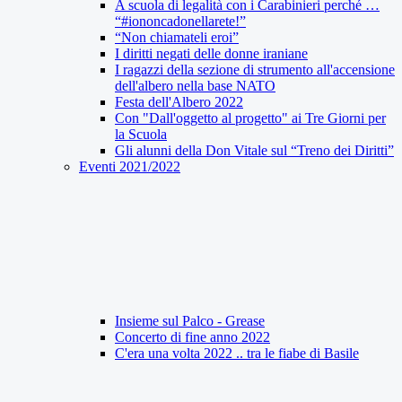
A scuola di legalità con i Carabinieri perché …
“#iononcadonellarete!”
“Non chiamateli eroi”
I diritti negati delle donne iraniane
I ragazzi della sezione di strumento all'accensione
dell'albero nella base NATO
Festa dell'Albero 2022
Con "Dall'oggetto al progetto" ai Tre Giorni per
la Scuola
Gli alunni della Don Vitale sul “Treno dei Diritti”
Eventi 2021/2022
Insieme sul Palco - Grease
Concerto di fine anno 2022
C'era una volta 2022 .. tra le fiabe di Basile