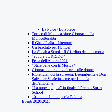
La Pulce / Lo Polece
Torneo di Montecassino: Giornata della
Multiculturalità
Il Giro d'Italia a Liternum
Un basolato per l'Unicef
La Shoah a Scuola: Il Giardino della memoria
"eppure SORRIDO"
Festa dell'Albero 2021
“Stare bene con la Musica”
Giornata contro la violenza sulle donne
Riprendiamoci la spiaggia: Legambiente e Don
Salvatore Vitale insieme per la tutela
dell’ambiente
"La nuova pagina" in finale al Premio Smart
School
10 anni di Istituto per la Polonia
Eventi 2020/2021