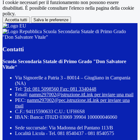
I cookie necessari per il funzionamento non possono essere
disabilitati. È possibile consultare l'elenco nella pagina della cookie
policy.
Accetta tutti
Salva le preferenze
Scuola Secondaria Statale di Primo Grado
"Don Salvatore Vitale"
Contatti
Scuola Secondaria Statale di Primo Grado "Don Salvatore
Vitale"
Via Signorelle a Patria 3 - 80014 – Giugliano in Campania
(NA)
Tel:
Tel: 081 5098560 Fax: 081 3340448
Email:
namm297002@istruzione.it
Link per inviare una mail
PEC:
namm297002@pec.istruzione.it
Link per inviare una
mail
C.F.: 94115590633 C.U.: UFH6S8
IBAN: Banca: IT02D 03069 39904 100000046060
Sede succursale: Via Madonna del Pantano 113/B
Località Licola - Tel. 081 8540437 - 081 8540575