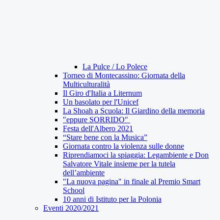
La Pulce / Lo Polece
Torneo di Montecassino: Giornata della
Multiculturalità
Il Giro d'Italia a Liternum
Un basolato per l'Unicef
La Shoah a Scuola: Il Giardino della memoria
"eppure SORRIDO"
Festa dell'Albero 2021
“Stare bene con la Musica”
Giornata contro la violenza sulle donne
Riprendiamoci la spiaggia: Legambiente e Don
Salvatore Vitale insieme per la tutela
dell’ambiente
"La nuova pagina" in finale al Premio Smart
School
10 anni di Istituto per la Polonia
Eventi 2020/2021