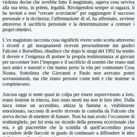
violenta decise che avrebbe fatto il magistrato, sapeva cosa serviva
alla sua terra, in primis, legalità. Rivolgendosi sempre ai ragazzi, li
ha invitati a non “cercare scorciatoie” per raggiungere il successo
personale e la ricchezza; l’affermazione di sé, ha affermato, avviene
attraverso il sacrificio personale e la determinazione a centrare i
propri obiettivi.
L’ex magistrato racconta cosa significhi vivere sotto scorta attraverso
i ricordi e gli insegnamenti ricevuti personalmente dai giudici
Falcone e Borsellino, ribadisce che dopo le stragi del 1992 ha sentito
il dovere e l’esigenza di portare la propria testimonianza ai giovani
per raccontare loro l’impegno e il sacrificio di uomini che erano stati
suoi amici e maestri e che hanno perso la vita per contrastare Cosa
Nostra. Sottolinea che Giovanni e Paolo non avevano poteri
sovrannaturali, ma che erano persone come tutti e che insieme si
completavano.
Ancora oggi si sente quasi in colpa per essere sopravvissuto a loro,
erano insieme in trincea, loro sono morti ma non le loro idee.
Dalla
tasca estrae un accendino, attizza la fiamma e, visibilmente
emozionato, racconta di averlo ricevuto in custodia da Falcone che
aveva deciso di smettere di fumare. Non ha mai avuto l’occasione di
restituirglielo, per lui resta un ricordo della persona eccezionale che
era, e gli piacerebbe che la scintilla di quell’accendino possa
accendere delle fiaccole in grado di continuare a diffondere le idee