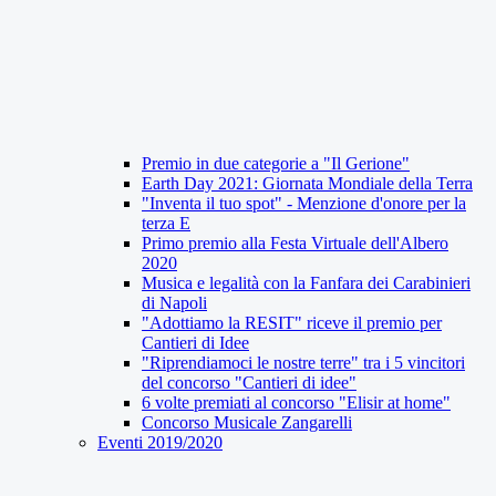
Premio in due categorie a "Il Gerione"
Earth Day 2021: Giornata Mondiale della Terra
"Inventa il tuo spot" - Menzione d'onore per la
terza E
Primo premio alla Festa Virtuale dell'Albero
2020
Musica e legalità con la Fanfara dei Carabinieri
di Napoli
"Adottiamo la RESIT" riceve il premio per
Cantieri di Idee
"Riprendiamoci le nostre terre" tra i 5 vincitori
del concorso "Cantieri di idee"
6 volte premiati al concorso "Elisir at home"
Concorso Musicale Zangarelli
Eventi 2019/2020