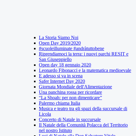
La Storia Siamo Noi
Open Day 2019/2020
#scuoleilluminate #andràtuttobene
Riprendiamoci la terra: i nuovi parchi RESIT e
San Giuseppiello
Open day 18 gennaio 2020
Leonardo Fibonacci e la matematica medioevale
E adesso si va in scena
Safer Internet Day 2020
Giornata Mondiale dell'Alimentazione
Una panchina rossa per ricordare
“La Shoah: per non dimenticare”
Palermo chiama Italia
Musica e teatro tra gli spazi della succursale di
Licola
Concerto di Natale in succursale
Il Natale della Comunità Polacca del Territorio
nel nostro Istituto
Luci di Natale alla Don Salvatore Vitale