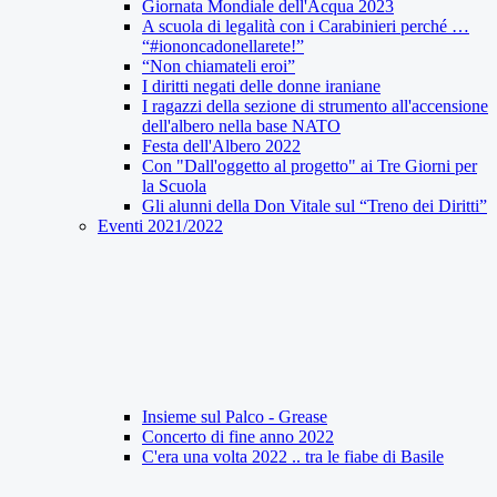
Giornata Mondiale dell'Acqua 2023
A scuola di legalità con i Carabinieri perché …
“#iononcadonellarete!”
“Non chiamateli eroi”
I diritti negati delle donne iraniane
I ragazzi della sezione di strumento all'accensione
dell'albero nella base NATO
Festa dell'Albero 2022
Con "Dall'oggetto al progetto" ai Tre Giorni per
la Scuola
Gli alunni della Don Vitale sul “Treno dei Diritti”
Eventi 2021/2022
Insieme sul Palco - Grease
Concerto di fine anno 2022
C'era una volta 2022 .. tra le fiabe di Basile