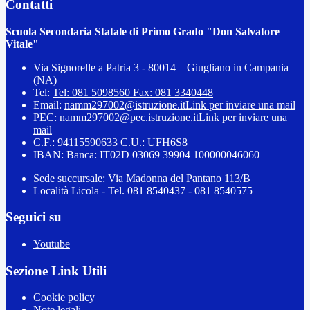
Contatti
Scuola Secondaria Statale di Primo Grado "Don Salvatore
Vitale"
Via Signorelle a Patria 3 - 80014 – Giugliano in Campania
(NA)
Tel:
Tel: 081 5098560 Fax: 081 3340448
Email:
namm297002@istruzione.it
Link per inviare una mail
PEC:
namm297002@pec.istruzione.it
Link per inviare una
mail
C.F.: 94115590633 C.U.: UFH6S8
IBAN: Banca: IT02D 03069 39904 100000046060
Sede succursale: Via Madonna del Pantano 113/B
Località Licola - Tel. 081 8540437 - 081 8540575
Seguici su
Youtube
Sezione Link Utili
Cookie policy
Note legali