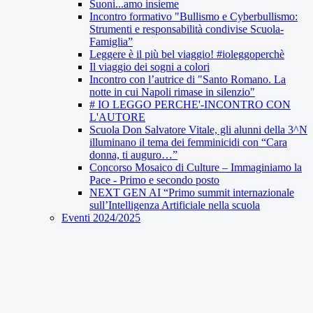
Suoni...amo insieme
Incontro formativo "Bullismo e Cyberbullismo:
Strumenti e responsabilità condivise Scuola-
Famiglia”
Leggere è il più bel viaggio! #ioleggoperchè
Il viaggio dei sogni a colori
Incontro con l’autrice di "Santo Romano. La
notte in cui Napoli rimase in silenzio"
# IO LEGGO PERCHE'-INCONTRO CON
L'AUTORE
Scuola Don Salvatore Vitale, gli alunni della 3^N
illuminano il tema dei femminicidi con “Cara
donna, ti auguro…”
Concorso Mosaico di Culture – Immaginiamo la
Pace - Primo e secondo posto
NEXT GEN AI “Primo summit internazionale
sull’Intelligenza Artificiale nella scuola
Eventi 2024/2025