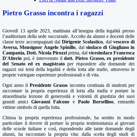
Pietro Grasso incontra i ragazzi
Giovedì 13 aprile 2023, mattinata all’insegna della legalità presso
l’auditorium della sede succursale. Accolto da alunni e docenti delle
classe terze accompagnati dal
Dirigente Scolastico
,
dal
vescovo di
Aversa, Monsignor Angelo Spinillo
, dal
sindaco di Giugliano in
Campania, Dott. Nicola Pirozzi
prima,
dal
vicesindaco Francesca
D'Alterio
poi,
è intervenuto il
dott.
Pietro Grasso, ex presidente
del Senato ed ex magistrato
per rispondere alle domande dei
ragazzi sui temi della legalità e della lotta alle mafie, attraverso le
proprie variegate esperienze professionali e di vita.
Ogni anno il
Presidente
Grasso
incontra centinaia di studenti per
raccontare la propria esperienza di lotta alla mafia e portare la
straordinaria lezione di generosità e volontà di giustizia dei suoi
grandi amici
Giovanni Falcone
e
Paolo Borsellino
, entrambi
vittime simbolo di quella lotta.
Chiusa la propria esperienza professionale, ha sentito in modo
particolare il dovere di portare la propria testimonianza ai giovani
delle scuole italiane e così, rispondendo alle tante domande degli
alunni, ha raccontato la propria vita: dalla scelta degli studi di