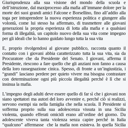
Giurisprudenza alla sua visione del mondo della scuola e
dell’istruzione, dal maxiprocesso alla mafia all’immane dolore per la
morte dei suoi grandi amici Falcone e Borsellino, fino all’addio alla
toga per intraprendere la nuova esperienza politica e giungere alla
volontà
, come lui stesso ha affermato, di trasmettere alle giovani
generazioni la propria esperienza di lotta alla mafia e a qualsiasi
forma di illegalità, un capitolo nuovo della sua vita come impegno
per gli ideali che lo hanno guidato lungo tutta la sua vita
E, proprio rivolgendosi al giovane pubblico, racconta quanto il
contatto con i giovani abbia caratterizzato tutta la sua vita, sia da
Procuratore che da Presidente del Senato. I giovani, afferma il
Presidente, riescono a fare quello che gli anziani non fanno a causa
della loro rassegnazione cinica. Spesso, di fronte a un’ingiustizia, i
“grandi” lasciano perdere per quieto vivere ma bisogna contrastare
con determinazione ogni più piccola illegalità perché è lì che si
insinua la mafia.
L’impegno degli adulti deve essere quello di far sì che i giovani non
siano spettatori ma autori del loro avvenire e, perché ciò si realizzi,
servono esempi sia nella famiglia che nella scuola. Il Presidente si
sofferma proprio sulla sua adolescenza vissuta in una Sicilia
violenta, quando efferati omicidi erano all’ordine del giorno. Da
adolescente viveva tanta violenza senza capire perché in Italia
“qualcuno” affermasse
che la mafia non esisteva. In quella Sicilia