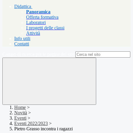
Didattica
Panoramica
Offerta formativa
Laboratori
I progetti delle classi
Attività
Info utili
Contatti
Campo di ricerca per le pagine del sito
Home
>
Novità
>
Eventi
>
Eventi 2022/2023
>
Pietro Grasso incontra i ragazzi