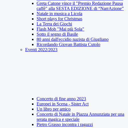
Greta Catone vince il "Premio Redazione Pausa
caffè" alla SESTA EDIZIONE di “NarrAzione”
Natale in musica a Licola
Short plays for Christmas
La Terra dei Giochi
Flash Mob "Mai più Sola"
Sotto il segno di Basile
80 anni dall'eccidio nazista di Giugliano
Ricordando Giovan Battista Cutolo
Eventi 2022/2023
Concerto di fine anno 2023
Europei in Scena - Sister Act
Un libro per amico
Concerto di Natale in Piazza Annunziata per una
serata magica e speciale
Pietro Grasso incontra i ragazzi