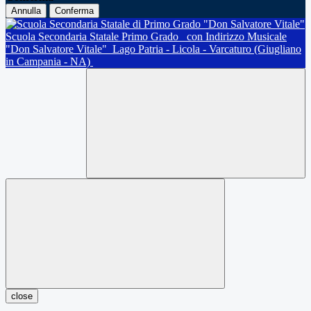
Annulla
Conferma
Scuola Secondaria Statale Primo Grado
con Indirizzo Musicale
"Don Salvatore Vitale"
Lago Patria - Licola - Varcaturo (Giugliano
in Campania - NA)
close