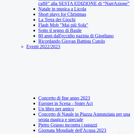
caffè" alla SESTA EDIZIONE di “NarrAzione”
Natale in musica a Licola
Short plays for Christmas
La Terra dei Giochi
Flash Mob "Mai più Sola"
Sotto il segno di Basile
80 anni dall'eccidio nazista di Giugliano
Ricordando Giovan Battista Cutolo
Eventi 2022/2023
Concerto di fine anno 2023
Europei in Scena - Sister Act
Un libro per amico
Concerto di Natale in Piazza Annunziata per una
serata magica e speciale
Pietro Grasso incontra i ragazzi
Giornata Mondiale dell'Acqua 2023