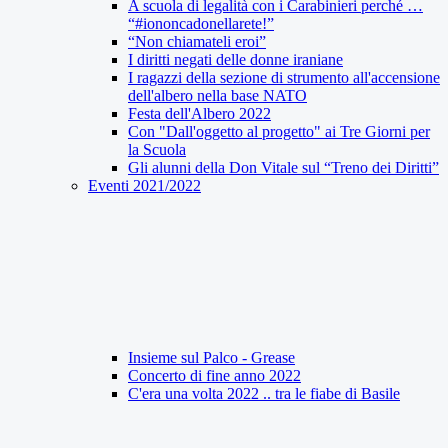
A scuola di legalità con i Carabinieri perché …
“#iononcadonellarete!”
“Non chiamateli eroi”
I diritti negati delle donne iraniane
I ragazzi della sezione di strumento all'accensione
dell'albero nella base NATO
Festa dell'Albero 2022
Con "Dall'oggetto al progetto" ai Tre Giorni per
la Scuola
Gli alunni della Don Vitale sul “Treno dei Diritti”
Eventi 2021/2022
Insieme sul Palco - Grease
Concerto di fine anno 2022
C'era una volta 2022 .. tra le fiabe di Basile