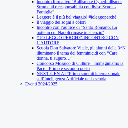
Incontro formativo "Bullismo e Cyberbullismo:
Strumenti e responsabilità condivise Scuola-
Famiglia”
Leggere è il più bel viaggio! #ioleggoperchè
Il viaggio dei sogni a colori
Incontro con l’autrice di "Santo Romano. La
notte in cui Napoli rimase in silenzio"
# IO LEGGO PERCHE'-INCONTRO CON
L'AUTORE
Scuola Don Salvatore Vitale, gli alunni della 3^N
illuminano il tema dei femminicidi con “Cara
donna, ti auguro…”
Concorso Mosaico di Culture – Immaginiamo la
Pace - Primo e secondo posto
NEXT GEN AI “Primo summit internazionale
sull’Intelligenza Artificiale nella scuola
Eventi 2024/2025