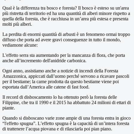
Qual è la differenza tra bosco e foresta? Il bosco è esteso su un'area
più ristretta di territorio ed ha una quantità di alberi minore rispetto a
quella della foresta, che è racchiusa in un’area più estesa e presenta
molti più alberi.
La perdita di enormi quantità di arbusti è un fenomeno ormai troppo
diffuso che porta ad avere gravi conseguenze in tutto il mondo,
vediamone alcune:
L'effetto serra sta aumentando per la mancanza di flora, che porta
anche all’incremento dell'anidride carbonica.
Ogni anno, assistiamo anche a notizie di incendi della Foresta
Amazzonica, appiccati dall’uomo perché servono a ricavare pascoli
per il bestiame; la carne prodotta da questo bestiame viene poi
esportata dall’America alle catene di fast food.
Il record di disboscamento lo ha ottenuto però la foresta delle
Filippine, che tra il 1990 e il 2015 ha abbattuto 24 milioni di ettari di
piante.
Quando si disboscano varie zone ampie di una foresta entra in gioco
“l'effetto spugna”. L’effetto spugna è la capacità di un’intera foresta
di trattenere l’acqua piovana e di rilasciarla poi pian piano.