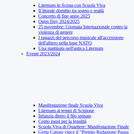
Liternum in Scena con Scuola Viva
Il litorale domitio tra sogno e realtà
Concerto di fine anno 2025
Open Day 2024/2025
25 novembre: Giornata Internazionale contro la
violenza di genere
I ragazzi del percorso musicale all'accensione
dell'albero nella base NATO
Una mattinata nell'antica Liternum
Eventi 2023/2024
Manifestazione finale Scuola Viva
Liternum ai tempi di Scipione
Infanzia dietro il filo spinato
Cento passi per la legalità
Scuola Viva di Quartiere: Manifestazione Finale
Greta Catone vince il "Premio Redazione Pausa