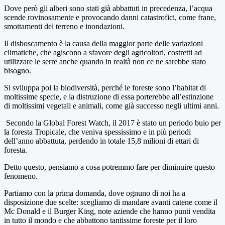
Dove però gli alberi sono stati già abbattuti in precedenza, l’acqua
scende rovinosamente e provocando danni catastrofici, come frane,
smottamenti del terreno e inondazioni.
Il disboscamento è la causa della maggior parte delle variazioni
climatiche, che agiscono a sfavore degli agricoltori, costretti ad
utilizzare le serre anche quando in realtà non ce ne sarebbe stato
bisogno.
Si sviluppa poi la biodiversità, perché le foreste sono l’habitat di
moltissime specie, e la distruzione di essa porterebbe all’estinzione
di moltissimi vegetali e animali, come già successo negli ultimi anni.
Secondo la Global Forest Watch, il 2017 è stato un periodo buio per
la foresta Tropicale, che veniva spessissimo e in più periodi
dell’anno abbattuta, perdendo in totale 15,8 milioni di ettari di
foresta.
Detto questo, pensiamo a cosa potremmo fare per diminuire questo
fenomeno.
Partiamo con la prima domanda, dove ognuno di noi ha a
disposizione due scelte: scegliamo di mandare avanti catene come il
Mc Donald e il Burger King, note aziende che hanno punti vendita
in tutto il mondo e che abbattono tantissime foreste per il loro