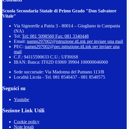
Scuola Secondaria Statale di Primo Grado "Don Salvatore
Vitale"
Via Signorelle a Patria 3 - 80014 – Giugliano in Campania
(NA)
Tel:
Tel: 081 5098560 Fax: 081 3340448
Email:
namm297002@istruzione.it
Link per inviare una mail
PEC:
namm297002@pec.istruzione.it
Link per inviare una
mail
C.F.: 94115590633 C.U.: UFH6S8
IBAN: Banca: IT02D 03069 39904 100000046060
Sede succursale: Via Madonna del Pantano 113/B
Località Licola - Tel. 081 8540437 - 081 8540575
Seguici su
Youtube
Sezione Link Utili
Cookie policy
Note legali