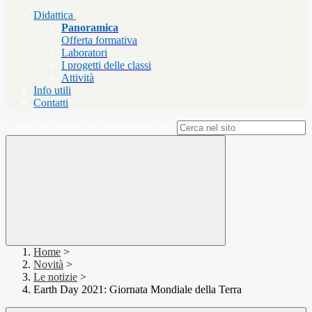
Didattica
Panoramica
Offerta formativa
Laboratori
I progetti delle classi
Attività
Info utili
Contatti
Campo di ricerca per le pagine del sito
Home
>
Novità
>
Le notizie
>
Earth Day 2021: Giornata Mondiale della Terra