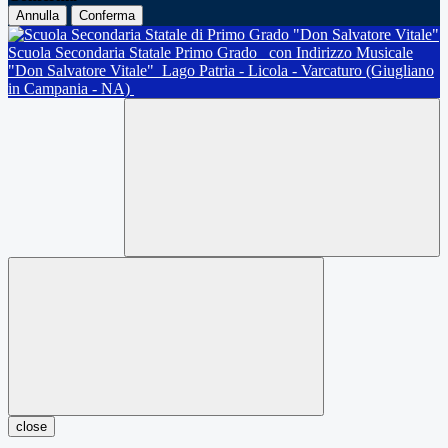
Annulla
Conferma
Scuola Secondaria Statale Primo Grado
con Indirizzo Musicale
"Don Salvatore Vitale"
Lago Patria - Licola - Varcaturo (Giugliano
in Campania - NA)
close