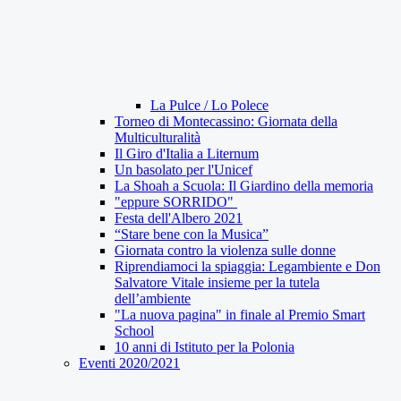
La Pulce / Lo Polece
Torneo di Montecassino: Giornata della
Multiculturalità
Il Giro d'Italia a Liternum
Un basolato per l'Unicef
La Shoah a Scuola: Il Giardino della memoria
"eppure SORRIDO"
Festa dell'Albero 2021
“Stare bene con la Musica”
Giornata contro la violenza sulle donne
Riprendiamoci la spiaggia: Legambiente e Don
Salvatore Vitale insieme per la tutela
dell’ambiente
"La nuova pagina" in finale al Premio Smart
School
10 anni di Istituto per la Polonia
Eventi 2020/2021