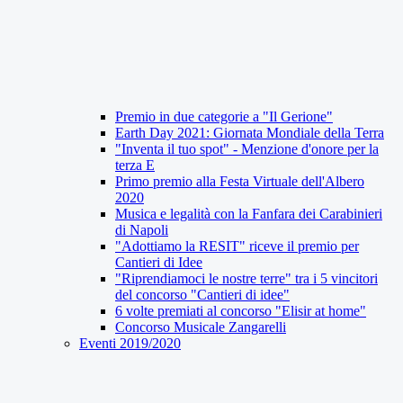
Premio in due categorie a "Il Gerione"
Earth Day 2021: Giornata Mondiale della Terra
"Inventa il tuo spot" - Menzione d'onore per la
terza E
Primo premio alla Festa Virtuale dell'Albero
2020
Musica e legalità con la Fanfara dei Carabinieri
di Napoli
"Adottiamo la RESIT" riceve il premio per
Cantieri di Idee
"Riprendiamoci le nostre terre" tra i 5 vincitori
del concorso "Cantieri di idee"
6 volte premiati al concorso "Elisir at home"
Concorso Musicale Zangarelli
Eventi 2019/2020