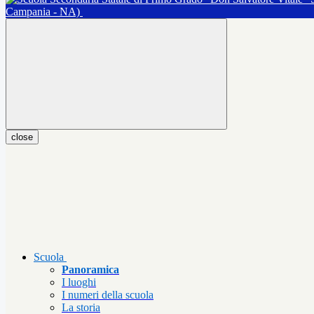
Campania - NA)
close
Scuola
Panoramica
I luoghi
I numeri della scuola
La storia