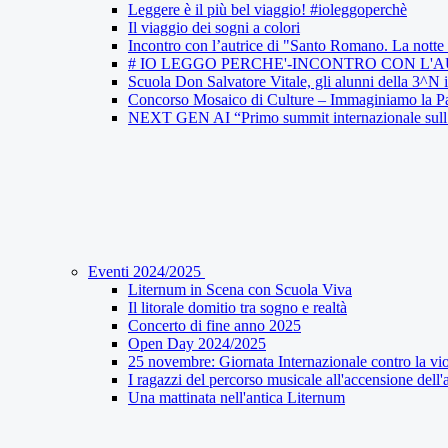
Leggere è il più bel viaggio! #ioleggoperchè
Il viaggio dei sogni a colori
Incontro con l’autrice di "Santo Romano. La notte 
# IO LEGGO PERCHE'-INCONTRO CON L'
Scuola Don Salvatore Vitale, gli alunni della 3^N
Concorso Mosaico di Culture – Immaginiamo la Pa
NEXT GEN AI “Primo summit internazionale sull’Int
Eventi 2024/2025
Liternum in Scena con Scuola Viva
Il litorale domitio tra sogno e realtà
Concerto di fine anno 2025
Open Day 2024/2025
25 novembre: Giornata Internazionale contro la vi
I ragazzi del percorso musicale all'accensione del
Una mattinata nell'antica Liternum