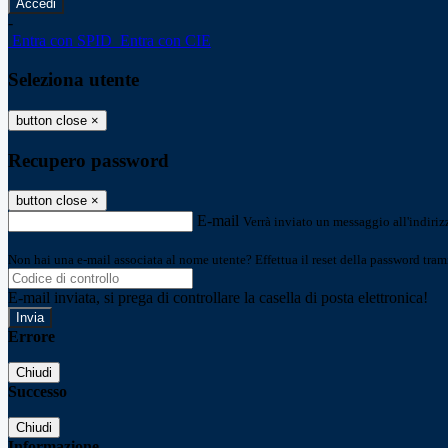
-
Entra con SPID
Entra con CIE
Seleziona utente
button close
×
Recupero password
button close
×
E-mail
Verrà inviato un messaggio all'indirizz
Non hai una e-mail associata al nome utente? Effettua il reset della password tram
E-mail inviata, si prega di controllare la casella di posta elettronica!
Errore
Chiudi
Successo
Chiudi
Informazione