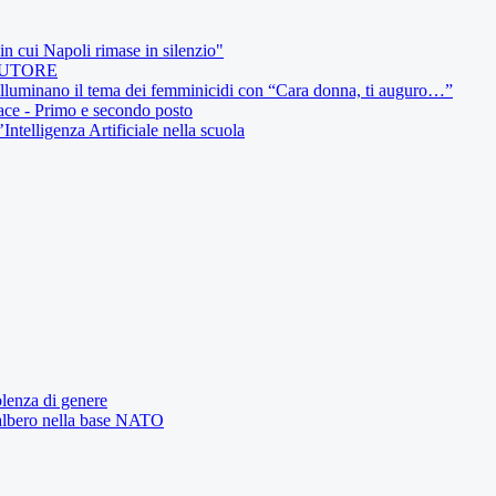
in cui Napoli rimase in silenzio"
AUTORE
 illuminano il tema dei femminicidi con “Cara donna, ti auguro…”
ce - Primo e secondo posto
elligenza Artificiale nella scuola
olenza di genere
l'albero nella base NATO