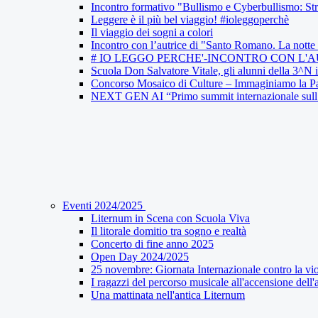
Incontro formativo "Bullismo e Cyberbullismo: Str
Leggere è il più bel viaggio! #ioleggoperchè
Il viaggio dei sogni a colori
Incontro con l’autrice di "Santo Romano. La notte 
# IO LEGGO PERCHE'-INCONTRO CON L'
Scuola Don Salvatore Vitale, gli alunni della 3^N
Concorso Mosaico di Culture – Immaginiamo la Pa
NEXT GEN AI “Primo summit internazionale sull’Int
Eventi 2024/2025
Liternum in Scena con Scuola Viva
Il litorale domitio tra sogno e realtà
Concerto di fine anno 2025
Open Day 2024/2025
25 novembre: Giornata Internazionale contro la vi
I ragazzi del percorso musicale all'accensione del
Una mattinata nell'antica Liternum