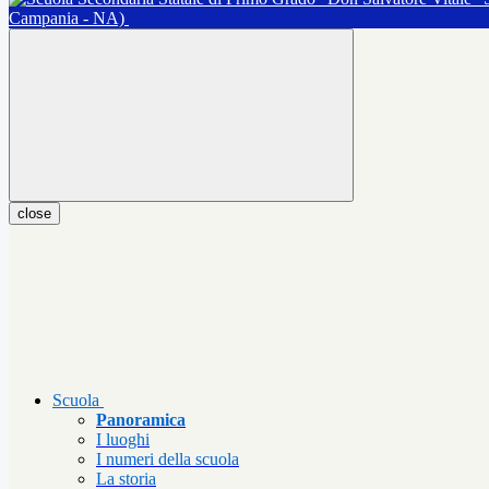
Campania - NA)
close
Scuola
Panoramica
I luoghi
I numeri della scuola
La storia