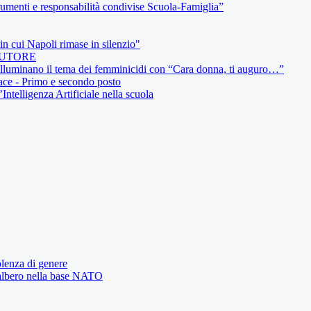
umenti e responsabilità condivise Scuola-Famiglia”
in cui Napoli rimase in silenzio"
AUTORE
 illuminano il tema dei femminicidi con “Cara donna, ti auguro…”
ce - Primo e secondo posto
elligenza Artificiale nella scuola
olenza di genere
l'albero nella base NATO