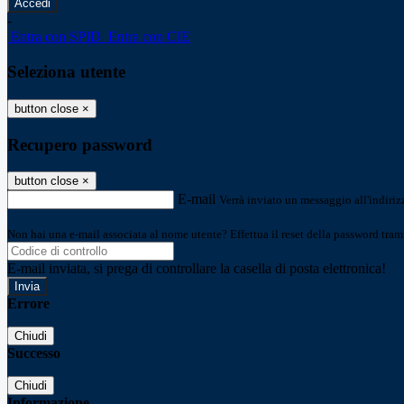
-
Entra con SPID
Entra con CIE
Seleziona utente
button close
×
Recupero password
button close
×
E-mail
Verrà inviato un messaggio all'indirizz
Non hai una e-mail associata al nome utente? Effettua il reset della password tram
E-mail inviata, si prega di controllare la casella di posta elettronica!
Errore
Chiudi
Successo
Chiudi
Informazione